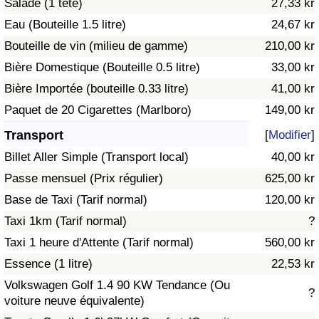
Salade (1 tête)
27,33 kr
Eau (Bouteille 1.5 litre)
24,67 kr
Indice de Trafic
Bouteille de vin (milieu de gamme)
210,00 kr
Bière Domestique (Bouteille 0.5 litre)
33,00 kr
Indice de Trafic (Actuel)
Bière Importée (bouteille 0.33 litre)
41,00 kr
Indice de Trafic par Pays
Paquet de 20 Cigarettes (Marlboro)
149,00 kr
Transport
[
Modifier
]
Billet Aller Simple (Transport local)
40,00 kr
Passe mensuel (Prix régulier)
625,00 kr
Base de Taxi (Tarif normal)
120,00 kr
Taxi 1km (Tarif normal)
?
Taxi 1 heure d'Attente (Tarif normal)
560,00 kr
Essence (1 litre)
22,53 kr
Volkswagen Golf 1.4 90 KW Tendance (Ou
?
voiture neuve équivalente)