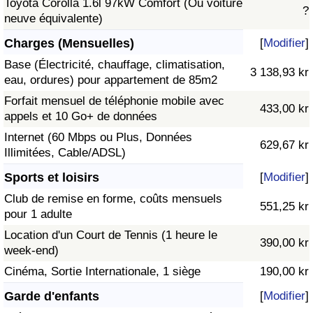
Toyota Corolla 1.6l 97kW Comfort (Ou voiture
?
neuve équivalente)
Charges (Mensuelles)
[
Modifier
]
Base (Électricité, chauffage, climatisation,
3 138,93 kr
eau, ordures) pour appartement de 85m2
Forfait mensuel de téléphonie mobile avec
433,00 kr
appels et 10 Go+ de données
Internet (60 Mbps ou Plus, Données
629,67 kr
Illimitées, Cable/ADSL)
Sports et loisirs
[
Modifier
]
Club de remise en forme, coûts mensuels
551,25 kr
pour 1 adulte
Location d'un Court de Tennis (1 heure le
390,00 kr
week-end)
Cinéma, Sortie Internationale, 1 siège
190,00 kr
Garde d'enfants
[
Modifier
]