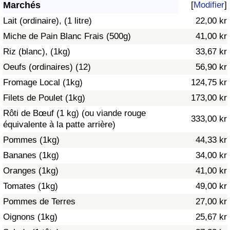
Marchés
[
Modifier
]
Soins de santé
Lait (ordinaire), (1 litre)
22,00 kr
Miche de Pain Blanc Frais (500g)
41,00 kr
Indice des soins de santé (Actuel)
Riz (blanc), (1kg)
33,67 kr
Oeufs (ordinaires) (12)
56,90 kr
Indice des soins de santé
Fromage Local (1kg)
124,75 kr
Indice des soins de santé par Pays
Filets de Poulet (1kg)
173,00 kr
Rôti de Bœuf (1 kg) (ou viande rouge
333,00 kr
Pollution
équivalente à la patte arrière)
Pommes (1kg)
44,33 kr
Indice de Pollution (Actuel)
Bananes (1kg)
34,00 kr
Oranges (1kg)
41,00 kr
Indice de pollution
Tomates (1kg)
49,00 kr
Indice de Pollution par Pays
Pommes de Terres
27,00 kr
Oignons (1kg)
25,67 kr
Trafic