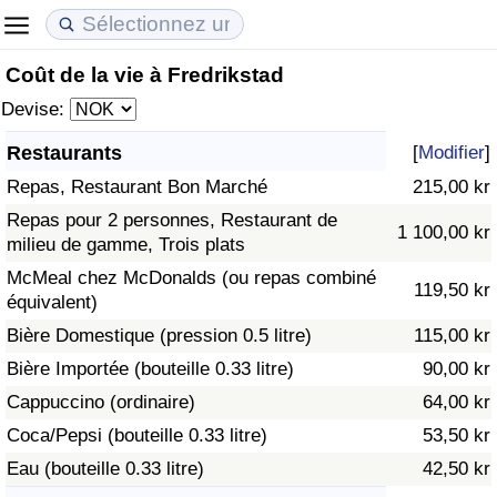
Coût de la vie à Fredrikstad
Coût de la vie
Prix de l'immobilier
Qualité de Vie
Devise:
Indice du Coût de la Vie (Actuel)
Indice des Prix de l'immobilier (Actuel)
Indice de Qualité de Vie
Restaurants
[
Modifier
]
Repas, Restaurant Bon Marché
215,00 kr
Indice du Coût de la Vie
Indice des Prix de l'immobilier
Indice de Qualité de Vie (Actuel)
Repas pour 2 personnes, Restaurant de
1 100,00 kr
milieu de gamme, Trois plats
Indice du coût de la vie par pays
Indice des Prix de l'immobilier par Pays
Indice de qualité de vie par pays
McMeal chez McDonalds (ou repas combiné
119,50 kr
équivalent)
à Akaba
Criminalité
Bière Domestique (pression 0.5 litre)
115,00 kr
Indice de Criminalité (Actuel)
Bière Importée (bouteille 0.33 litre)
90,00 kr
Cappuccino (ordinaire)
64,00 kr
Indice de Criminalité
Coca/Pepsi (bouteille 0.33 litre)
53,50 kr
Eau (bouteille 0.33 litre)
42,50 kr
Indice de criminalité par pays