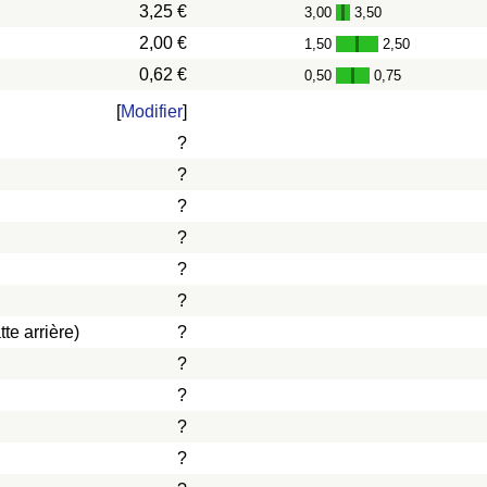
3,25 €
3,00
3,50
-
2,00 €
1,50
2,50
-
0,62 €
0,50
0,75
-
[
Modifier
]
?
?
?
?
?
?
te arrière)
?
?
?
?
?