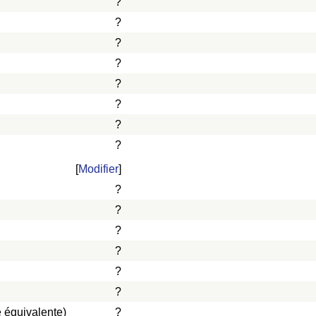
?
?
?
?
?
?
?
?
[
Modifier
]
?
?
?
?
?
?
 équivalente)
?