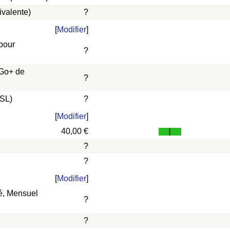
ivalente)
?
[
Modifier
]
 pour
?
 Go+ de
?
DSL)
?
[
Modifier
]
40,00 €
?
?
[
Modifier
]
vé, Mensuel
?
?