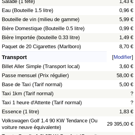
Salade (1 tête)
1,43 €
Eau (Bouteille 1.5 litre)
0,96 €
Indice de Trafic
Bouteille de vin (milieu de gamme)
5,99 €
Bière Domestique (Bouteille 0.5 litre)
0,99 €
Indice de Trafic (Actuel)
Bière Importée (bouteille 0.33 litre)
1,49 €
Indice de Trafic par Pays
Paquet de 20 Cigarettes (Marlboro)
8,70 €
Transport
[
Modifier
]
Billet Aller Simple (Transport local)
3,60 €
Passe mensuel (Prix régulier)
58,00 €
Base de Taxi (Tarif normal)
5,00 €
Taxi 1km (Tarif normal)
?
Taxi 1 heure d'Attente (Tarif normal)
?
Essence (1 litre)
1,83 €
Volkswagen Golf 1.4 90 KW Tendance (Ou
29 395,00 €
voiture neuve équivalente)