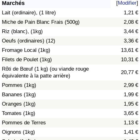
Marchés
[
Modifier
]
Soins de santé
Lait (ordinaire), (1 litre)
1,21 €
Miche de Pain Blanc Frais (500g)
2,08 €
Indice des soins de santé (Actuel)
Riz (blanc), (1kg)
3,44 €
Oeufs (ordinaires) (12)
3,36 €
Indice des soins de santé
Fromage Local (1kg)
13,61 €
Indice des soins de santé par Pays
Filets de Poulet (1kg)
10,31 €
Rôti de Bœuf (1 kg) (ou viande rouge
20,77 €
Pollution
équivalente à la patte arrière)
Pommes (1kg)
2,99 €
Indice de Pollution (Actuel)
Bananes (1kg)
1,99 €
Oranges (1kg)
1,95 €
Indice de pollution
Tomates (1kg)
3,65 €
Indice de Pollution par Pays
Pommes de Terres
1,13 €
Oignons (1kg)
1,41 €
Trafic