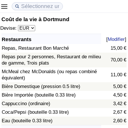
Coût de la vie à Dortmund
Coût de la vie
Prix de l'immobilier
Qualité de Vie
Devise:
Indice du Coût de la Vie (Actuel)
Indice des Prix de l'immobilier (Actuel)
Indice de Qualité de Vie
Restaurants
[
Modifier
]
Repas, Restaurant Bon Marché
15,00 €
Indice du Coût de la Vie
Indice des Prix de l'immobilier
Indice de Qualité de Vie (Actuel)
Repas pour 2 personnes, Restaurant de milieu
70,00 €
de gamme, Trois plats
Indice du coût de la vie par pays
Indice des Prix de l'immobilier par Pays
Indice de qualité de vie par pays
McMeal chez McDonalds (ou repas combiné
11,00 €
équivalent)
à Akaba
Criminalité
Bière Domestique (pression 0.5 litre)
5,00 €
Indice de Criminalité (Actuel)
Bière Importée (bouteille 0.33 litre)
4,50 €
Cappuccino (ordinaire)
3,42 €
Indice de Criminalité
Coca/Pepsi (bouteille 0.33 litre)
2,67 €
Eau (bouteille 0.33 litre)
2,60 €
Indice de criminalité par pays