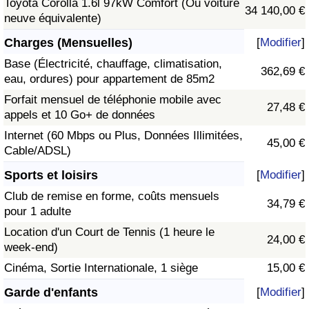
Toyota Corolla 1.6l 97kW Comfort (Ou voiture
34 140,00 €
neuve équivalente)
Charges (Mensuelles)
[
Modifier
]
Base (Électricité, chauffage, climatisation,
362,69 €
eau, ordures) pour appartement de 85m2
Forfait mensuel de téléphonie mobile avec
27,48 €
appels et 10 Go+ de données
Internet (60 Mbps ou Plus, Données Illimitées,
45,00 €
Cable/ADSL)
Sports et loisirs
[
Modifier
]
Club de remise en forme, coûts mensuels
34,79 €
pour 1 adulte
Location d'un Court de Tennis (1 heure le
24,00 €
week-end)
Cinéma, Sortie Internationale, 1 siège
15,00 €
Garde d'enfants
[
Modifier
]