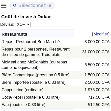
Coût de la vie à Dakar
Coût de la vie
Prix de l'immobilier
Qualité de Vie
Devise:
Indice du Coût de la Vie (Actuel)
Indice des Prix de l'immobilier (Actuel)
Indice de Qualité de Vie
Restaurants
[
Modifier
]
Repas, Restaurant Bon Marché
3 000,00 CFA
Indice du Coût de la Vie
Indice des Prix de l'immobilier
Indice de Qualité de Vie (Actuel)
Repas pour 2 personnes, Restaurant
31 000,00 CFA
de milieu de gamme, Trois plats
Indice du coût de la vie par pays
Indice des Prix de l'immobilier par Pays
Indice de qualité de vie par pays
McMeal chez McDonalds (ou repas
6 500,00 CFA
combiné équivalent)
à Akaba
Criminalité
Bière Domestique (pression 0.5 litre)
1 500,00 CFA
Indice de Criminalité (Actuel)
Bière Importée (bouteille 0.33 litre)
2 500,00 CFA
Cappuccino (ordinaire)
1 975,00 CFA
Indice de Criminalité
Coca/Pepsi (bouteille 0.33 litre)
717,50 CFA
Eau (bouteille 0.33 litre)
512,50 CFA
Indice de criminalité par pays