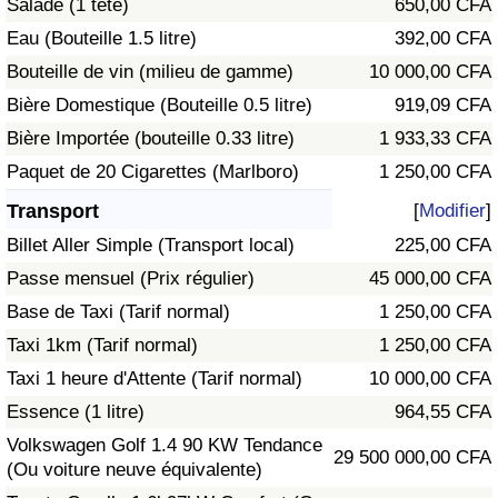
Salade (1 tête)
650,00 CFA
Eau (Bouteille 1.5 litre)
392,00 CFA
Indice de Trafic
Bouteille de vin (milieu de gamme)
10 000,00 CFA
Bière Domestique (Bouteille 0.5 litre)
919,09 CFA
Indice de Trafic (Actuel)
Bière Importée (bouteille 0.33 litre)
1 933,33 CFA
Indice de Trafic par Pays
Paquet de 20 Cigarettes (Marlboro)
1 250,00 CFA
Transport
[
Modifier
]
Billet Aller Simple (Transport local)
225,00 CFA
Passe mensuel (Prix régulier)
45 000,00 CFA
Base de Taxi (Tarif normal)
1 250,00 CFA
Taxi 1km (Tarif normal)
1 250,00 CFA
Taxi 1 heure d'Attente (Tarif normal)
10 000,00 CFA
Essence (1 litre)
964,55 CFA
Volkswagen Golf 1.4 90 KW Tendance
29 500 000,00 CFA
(Ou voiture neuve équivalente)