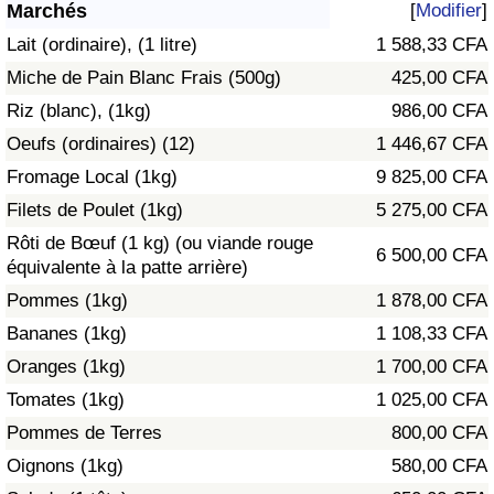
Marchés
[
Modifier
]
Soins de santé
Lait (ordinaire), (1 litre)
1 588,33 CFA
Miche de Pain Blanc Frais (500g)
425,00 CFA
Indice des soins de santé (Actuel)
Riz (blanc), (1kg)
986,00 CFA
Oeufs (ordinaires) (12)
1 446,67 CFA
Indice des soins de santé
Fromage Local (1kg)
9 825,00 CFA
Indice des soins de santé par Pays
Filets de Poulet (1kg)
5 275,00 CFA
Rôti de Bœuf (1 kg) (ou viande rouge
6 500,00 CFA
Pollution
équivalente à la patte arrière)
Pommes (1kg)
1 878,00 CFA
Indice de Pollution (Actuel)
Bananes (1kg)
1 108,33 CFA
Oranges (1kg)
1 700,00 CFA
Indice de pollution
Tomates (1kg)
1 025,00 CFA
Indice de Pollution par Pays
Pommes de Terres
800,00 CFA
Oignons (1kg)
580,00 CFA
Trafic