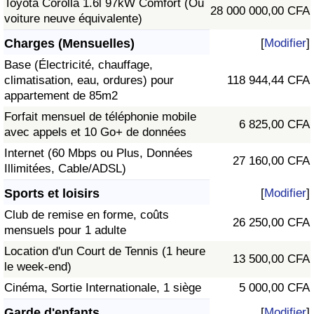
Toyota Corolla 1.6l 97kW Comfort (Ou
28 000 000,00 CFA
voiture neuve équivalente)
Charges (Mensuelles)
[
Modifier
]
Base (Électricité, chauffage,
climatisation, eau, ordures) pour
118 944,44 CFA
appartement de 85m2
Forfait mensuel de téléphonie mobile
6 825,00 CFA
avec appels et 10 Go+ de données
Internet (60 Mbps ou Plus, Données
27 160,00 CFA
Illimitées, Cable/ADSL)
Sports et loisirs
[
Modifier
]
Club de remise en forme, coûts
26 250,00 CFA
mensuels pour 1 adulte
Location d'un Court de Tennis (1 heure
13 500,00 CFA
le week-end)
Cinéma, Sortie Internationale, 1 siège
5 000,00 CFA
Garde d'enfants
[
Modifier
]