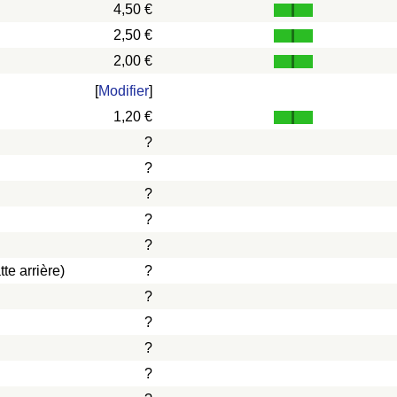
4,50 €
2,50 €
2,00 €
[
Modifier
]
1,20 €
?
?
?
?
?
te arrière)
?
?
?
?
?