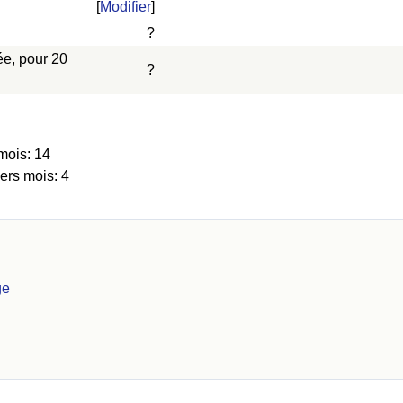
[
Modifier
]
?
ée, pour 20
?
mois: 14
ers mois: 4
ge