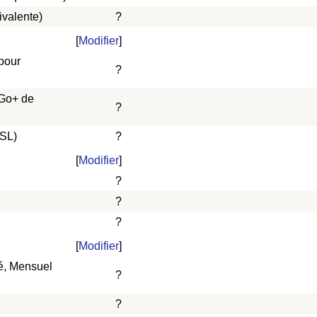
ivalente)
?
[
Modifier
]
 pour
?
 Go+ de
?
DSL)
?
[
Modifier
]
?
?
?
[
Modifier
]
vé, Mensuel
?
?