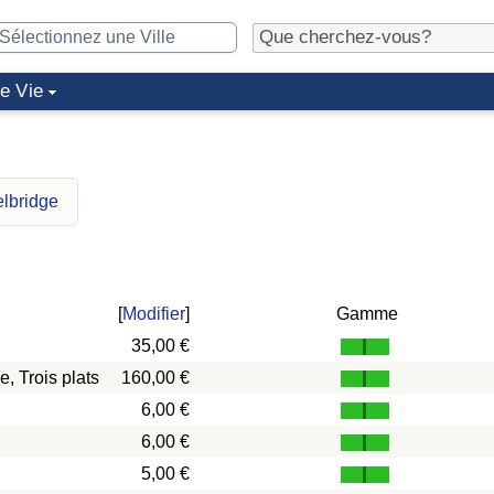
de Vie
elbridge
[
Modifier
]
Gamme
35,00 €
, Trois plats
160,00 €
6,00 €
6,00 €
5,00 €