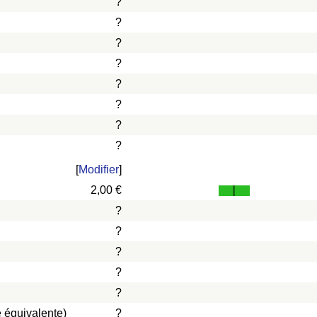
?
?
?
?
?
?
?
?
[
Modifier
]
2,00 €
?
?
?
?
?
 équivalente)
?