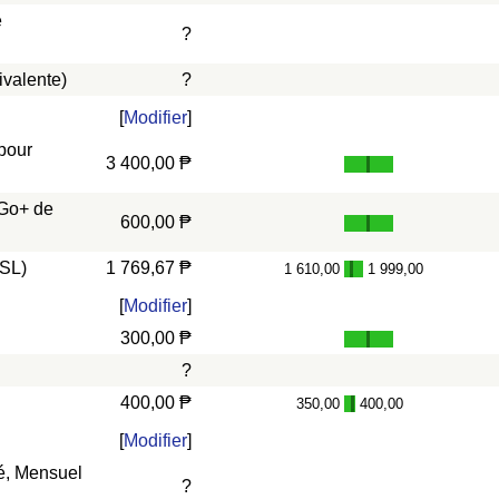
e
?
ivalente)
?
[
Modifier
]
 pour
3 400,00 ₱
 Go+ de
600,00 ₱
DSL)
1 769,67 ₱
1 610,00
1 999,00
-
[
Modifier
]
300,00 ₱
?
400,00 ₱
350,00
400,00
-
[
Modifier
]
vé, Mensuel
?