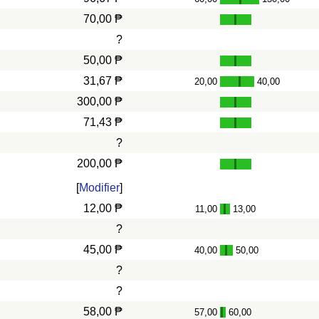
-
70,00 ₱
?
50,00 ₱
31,67 ₱
20,00
40,00
-
300,00 ₱
71,43 ₱
?
200,00 ₱
[
Modifier
]
12,00 ₱
11,00
13,00
-
?
45,00 ₱
40,00
50,00
-
?
?
58,00 ₱
57,00
60,00
-