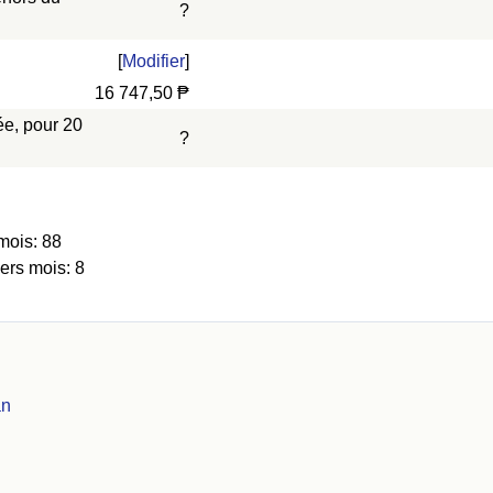
?
[
Modifier
]
16 747,50 ₱
ée, pour 20
?
mois: 88
ers mois: 8
an