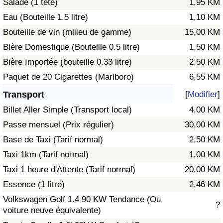
Salade (1 tête)
1,95 KM
Eau (Bouteille 1.5 litre)
1,10 KM
Indice de Trafic
Bouteille de vin (milieu de gamme)
15,00 KM
Bière Domestique (Bouteille 0.5 litre)
1,50 KM
Indice de Trafic (Actuel)
Bière Importée (bouteille 0.33 litre)
2,50 KM
Indice de Trafic par Pays
Paquet de 20 Cigarettes (Marlboro)
6,55 KM
Transport
[
Modifier
]
Billet Aller Simple (Transport local)
4,00 KM
Passe mensuel (Prix régulier)
30,00 KM
Base de Taxi (Tarif normal)
2,50 KM
Taxi 1km (Tarif normal)
1,00 KM
Taxi 1 heure d'Attente (Tarif normal)
20,00 KM
Essence (1 litre)
2,46 KM
Volkswagen Golf 1.4 90 KW Tendance (Ou
?
voiture neuve équivalente)