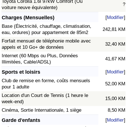
Toyota Corolla 1.6l 97kW Comfort (Ou
?
voiture neuve équivalente)
Charges (Mensuelles)
[
Modifier
]
Base (Électricité, chauffage, climatisation,
242,81 KM
eau, ordures) pour appartement de 85m2
Forfait mensuel de téléphonie mobile avec
32,40 KM
appels et 10 Go+ de données
Internet (60 Mbps ou Plus, Données
41,67 KM
Illimitées, Cable/ADSL)
Sports et loisirs
[
Modifier
]
Club de remise en forme, coûts mensuels
52,00 KM
pour 1 adulte
Location d'un Court de Tennis (1 heure le
15,00 KM
week-end)
Cinéma, Sortie Internationale, 1 siège
8,50 KM
Garde d'enfants
[
Modifier
]