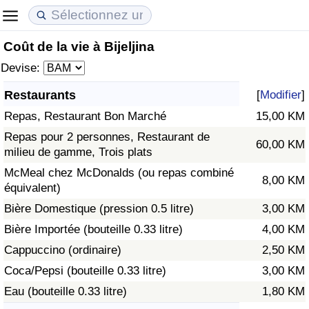
Coût de la vie à Bijeljina
Coût de la vie
Prix de l'immobilier
Qualité de Vie
Devise:
Indice du Coût de la Vie (Actuel)
Indice des Prix de l'immobilier (Actuel)
Indice de Qualité de Vie
Restaurants
[
Modifier
]
Repas, Restaurant Bon Marché
15,00 KM
Indice du Coût de la Vie
Indice des Prix de l'immobilier
Indice de Qualité de Vie (Actuel)
Repas pour 2 personnes, Restaurant de
60,00 KM
milieu de gamme, Trois plats
Indice du coût de la vie par pays
Indice des Prix de l'immobilier par Pays
Indice de qualité de vie par pays
McMeal chez McDonalds (ou repas combiné
8,00 KM
équivalent)
à Akaba
Criminalité
Bière Domestique (pression 0.5 litre)
3,00 KM
Indice de Criminalité (Actuel)
Bière Importée (bouteille 0.33 litre)
4,00 KM
Cappuccino (ordinaire)
2,50 KM
Indice de Criminalité
Coca/Pepsi (bouteille 0.33 litre)
3,00 KM
Eau (bouteille 0.33 litre)
1,80 KM
Indice de criminalité par pays