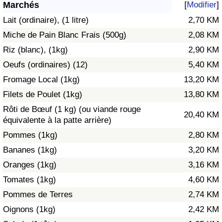
Marchés
[
Modifier
]
Soins de santé
Lait (ordinaire), (1 litre)
2,70 KM
Miche de Pain Blanc Frais (500g)
2,08 KM
Indice des soins de santé (Actuel)
Riz (blanc), (1kg)
2,90 KM
Oeufs (ordinaires) (12)
5,40 KM
Indice des soins de santé
Fromage Local (1kg)
13,20 KM
Indice des soins de santé par Pays
Filets de Poulet (1kg)
13,80 KM
Rôti de Bœuf (1 kg) (ou viande rouge
20,40 KM
Pollution
équivalente à la patte arrière)
Pommes (1kg)
2,80 KM
Indice de Pollution (Actuel)
Bananes (1kg)
3,20 KM
Oranges (1kg)
3,16 KM
Indice de pollution
Tomates (1kg)
4,60 KM
Indice de Pollution par Pays
Pommes de Terres
2,74 KM
Oignons (1kg)
2,42 KM
Trafic