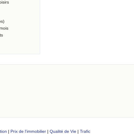
oisirs
es)
 mois
ts
z
tion
|
Prix de l'immobilier
|
Qualité de Vie
|
Trafic