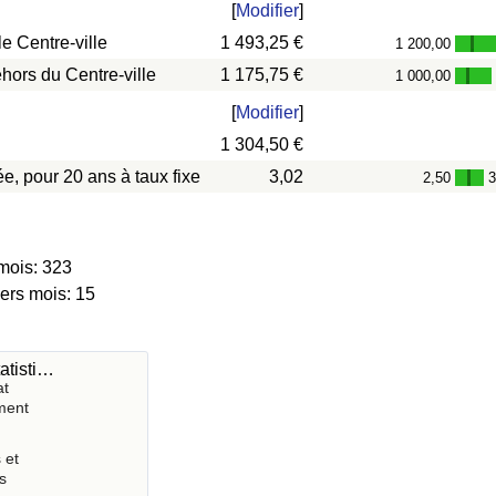
[
Modifier
]
e Centre-ville
1 493,25 €
1 200,00
-
hors du Centre-ville
1 175,75 €
1 000,00
-
[
Modifier
]
1 304,50 €
e, pour 20 ans à taux fixe
3,02
2,50
3
-
mois: 323
iers mois: 15
atisti…
at
ment
 et
s