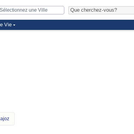
de Vie
dajoz