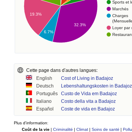
Sports et l
Marchés
19.3%
Charges
(Mensuell
32.3%
Loyer par
6.7%
Restauran
Cette page dans d'autres langues:
English
Cost of Living in Badajoz
Deutsch
Lebenshaltungskosten in Badajo
Português
Custo de Vida em Badajoz
Italiano
Costo della vita a Badajoz
Español
Coste de vida en Badajoz
Plus d'information:
Coût de la vie
|
Criminalité
|
Climat
|
Soins de santé
|
Pollu