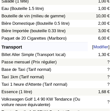
Salade (1 tête)
1,00 €
Eau (Bouteille 1.5 litre)
1,00 €
Indice de Trafic
Bouteille de vin (milieu de gamme)
10,00 €
Bière Domestique (Bouteille 0.5 litre)
2,00 €
Indice de Trafic (Actuel)
Bière Importée (bouteille 0.33 litre)
3,00 €
Indice de Trafic par Pays
Paquet de 20 Cigarettes (Marlboro)
6,00 €
Transport
[
Modifier
]
Billet Aller Simple (Transport local)
1,30 €
Passe mensuel (Prix régulier)
?
Base de Taxi (Tarif normal)
?
Taxi 1km (Tarif normal)
?
Taxi 1 heure d'Attente (Tarif normal)
?
Essence (1 litre)
1,68 €
Volkswagen Golf 1.4 90 KW Tendance (Ou
?
voiture neuve équivalente)