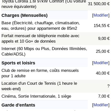
Toyota Corolla 1.6l 97kW Comfort (Ou voiture
31 500,00 €
neuve équivalente)
Charges (Mensuelles)
[
Modifier
]
Base (Électricité, chauffage, climatisation,
154,55 €
eau, ordures) pour appartement de 85m2
Forfait mensuel de téléphonie mobile avec
9,00 €
appels et 10 Go+ de données
Internet (60 Mbps ou Plus, Données Illimitées,
25,00 €
Cable/ADSL)
Sports et loisirs
[
Modifier
]
Club de remise en forme, coûts mensuels
40,00 €
pour 1 adulte
Location d'un Court de Tennis (1 heure le
?
week-end)
Cinéma, Sortie Internationale, 1 siège
7,00 €
Garde d'enfants
[
Modifier
]