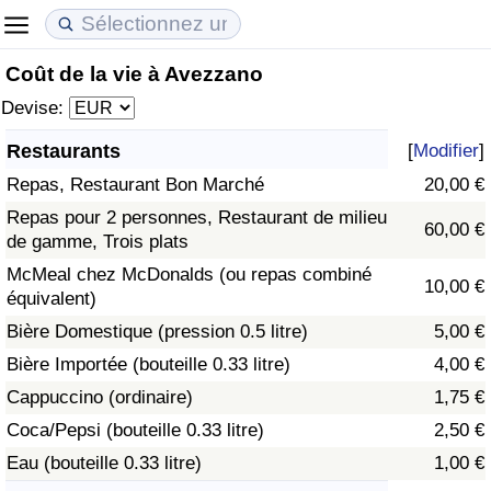
Coût de la vie à Avezzano
Coût de la vie
Prix de l'immobilier
Qualité de Vie
Devise:
Indice du Coût de la Vie (Actuel)
Indice des Prix de l'immobilier (Actuel)
Indice de Qualité de Vie
Restaurants
[
Modifier
]
Repas, Restaurant Bon Marché
20,00 €
Indice du Coût de la Vie
Indice des Prix de l'immobilier
Indice de Qualité de Vie (Actuel)
Repas pour 2 personnes, Restaurant de milieu
60,00 €
de gamme, Trois plats
Indice du coût de la vie par pays
Indice des Prix de l'immobilier par Pays
Indice de qualité de vie par pays
McMeal chez McDonalds (ou repas combiné
10,00 €
équivalent)
à Akaba
Criminalité
Bière Domestique (pression 0.5 litre)
5,00 €
Indice de Criminalité (Actuel)
Bière Importée (bouteille 0.33 litre)
4,00 €
Cappuccino (ordinaire)
1,75 €
Indice de Criminalité
Coca/Pepsi (bouteille 0.33 litre)
2,50 €
Eau (bouteille 0.33 litre)
1,00 €
Indice de criminalité par pays