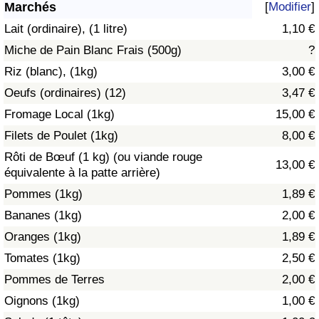
Marchés
[
Modifier
]
Soins de santé
Lait (ordinaire), (1 litre)
1,10 €
Miche de Pain Blanc Frais (500g)
?
Indice des soins de santé (Actuel)
Riz (blanc), (1kg)
3,00 €
Oeufs (ordinaires) (12)
3,47 €
Indice des soins de santé
Fromage Local (1kg)
15,00 €
Indice des soins de santé par Pays
Filets de Poulet (1kg)
8,00 €
Rôti de Bœuf (1 kg) (ou viande rouge
13,00 €
Pollution
équivalente à la patte arrière)
Pommes (1kg)
1,89 €
Indice de Pollution (Actuel)
Bananes (1kg)
2,00 €
Oranges (1kg)
1,89 €
Indice de pollution
Tomates (1kg)
2,50 €
Indice de Pollution par Pays
Pommes de Terres
2,00 €
Oignons (1kg)
1,00 €
Trafic