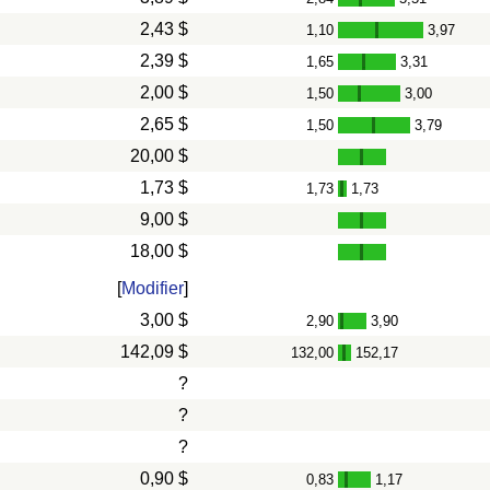
-
2,43 $
1,10
3,97
-
2,39 $
1,65
3,31
-
2,00 $
1,50
3,00
-
2,65 $
1,50
3,79
-
20,00 $
1,73 $
1,73
1,73
-
9,00 $
18,00 $
[
Modifier
]
3,00 $
2,90
3,90
-
142,09 $
132,00
152,17
-
?
?
?
0,90 $
0,83
1,17
-