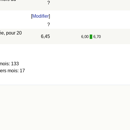
?
[
Modifier
]
?
ée, pour 20
6,45
6,00
6,70
-
mois: 133
iers mois: 17