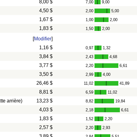
8,00 $
7,00
9,00
-
4,50 $
2,00
5,00
-
1,67 $
1,00
2,00
-
1,83 $
1,50
2,00
-
[
Modifier
]
1,16 $
0,97
1,32
-
3,84 $
2,43
4,68
-
3,77 $
2,20
6,61
-
3,50 $
2,99
4,00
-
26,46 $
11,02
41,89
-
8,81 $
6,59
11,02
-
te arrière)
13,23 $
8,82
19,84
-
4,03 $
2,18
6,61
-
1,83 $
1,52
2,20
-
2,57 $
2,20
2,93
-
3,89 $
2,84
5,51