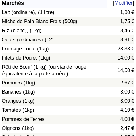
Marchés
[
Modifier
]
Soins de santé
Lait (ordinaire), (1 litre)
1,30 €
Miche de Pain Blanc Frais (500g)
1,75 €
Indice des soins de santé (Actuel)
Riz (blanc), (1kg)
3,46 €
Oeufs (ordinaires) (12)
3,91 €
Indice des soins de santé
Fromage Local (1kg)
23,33 €
Indice des soins de santé par Pays
Filets de Poulet (1kg)
14,00 €
Rôti de Bœuf (1 kg) (ou viande rouge
14,50 €
Pollution
équivalente à la patte arrière)
Pommes (1kg)
2,67 €
Indice de Pollution (Actuel)
Bananes (1kg)
3,00 €
Oranges (1kg)
3,00 €
Indice de pollution
Tomates (1kg)
4,10 €
Indice de Pollution par Pays
Pommes de Terres
4,00 €
Oignons (1kg)
2,47 €
Trafic