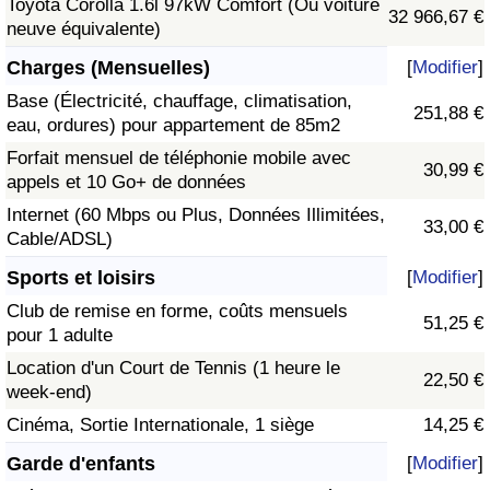
Toyota Corolla 1.6l 97kW Comfort (Ou voiture
32 966,67 €
neuve équivalente)
Charges (Mensuelles)
[
Modifier
]
Base (Électricité, chauffage, climatisation,
251,88 €
eau, ordures) pour appartement de 85m2
Forfait mensuel de téléphonie mobile avec
30,99 €
appels et 10 Go+ de données
Internet (60 Mbps ou Plus, Données Illimitées,
33,00 €
Cable/ADSL)
Sports et loisirs
[
Modifier
]
Club de remise en forme, coûts mensuels
51,25 €
pour 1 adulte
Location d'un Court de Tennis (1 heure le
22,50 €
week-end)
Cinéma, Sortie Internationale, 1 siège
14,25 €
Garde d'enfants
[
Modifier
]