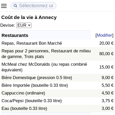
Coût de la vie à Annecy
Coût de la vie
Prix de l'immobilier
Qualité de Vie
Devise:
Indice du Coût de la Vie (Actuel)
Indice des Prix de l'immobilier (Actuel)
Indice de Qualité de Vie
Restaurants
[
Modifier
]
Repas, Restaurant Bon Marché
20,00 €
Indice du Coût de la Vie
Indice des Prix de l'immobilier
Indice de Qualité de Vie (Actuel)
Repas pour 2 personnes, Restaurant de milieu
80,00 €
de gamme, Trois plats
Indice du coût de la vie par pays
Indice des Prix de l'immobilier par Pays
Indice de qualité de vie par pays
McMeal chez McDonalds (ou repas combiné
15,00 €
équivalent)
à Akaba
Criminalité
Bière Domestique (pression 0.5 litre)
9,00 €
Indice de Criminalité (Actuel)
Bière Importée (bouteille 0.33 litre)
5,50 €
Cappuccino (ordinaire)
4,50 €
Indice de Criminalité
Coca/Pepsi (bouteille 0.33 litre)
3,75 €
Eau (bouteille 0.33 litre)
3,00 €
Indice de criminalité par pays