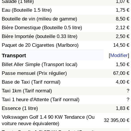
Salade (1 tête)
1,07 €
Eau (Bouteille 1.5 litre)
1,75 €
Indice de Trafic
Bouteille de vin (milieu de gamme)
8,50 €
Bière Domestique (Bouteille 0.5 litre)
2,12 €
Indice de Trafic (Actuel)
Bière Importée (bouteille 0.33 litre)
2,50 €
Indice de Trafic par Pays
Paquet de 20 Cigarettes (Marlboro)
14,50 €
Transport
[
Modifier
]
Billet Aller Simple (Transport local)
1,50 €
Passe mensuel (Prix régulier)
67,00 €
Base de Taxi (Tarif normal)
4,00 €
Taxi 1km (Tarif normal)
?
Taxi 1 heure d'Attente (Tarif normal)
?
Essence (1 litre)
1,83 €
Volkswagen Golf 1.4 90 KW Tendance (Ou
32 395,00 €
voiture neuve équivalente)