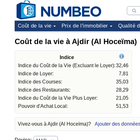
Coût de la vie
Prix de l'immobilier
Qualité 
Coût de la vie à Ajdir (Al Hoceïma)
Indice
Indice du Coût de la Vie (Excluant le Loyer):
32,46
Indice de Loyer:
7,81
Indice des Courses:
35,03
Indice des Restaurants:
28,29
Indice du Coût de la Vie Plus Loyer:
21,05
Pouvoir d'Achat Local:
51,53
Vivez-vous à Ajdir (Al Hoceïma)?
Ajouter des données
Devise: