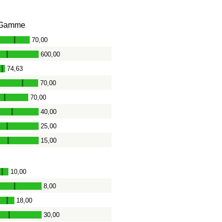
Gamme
70,00
-
600,00
-
74,63
-
70,00
-
70,00
-
40,00
-
25,00
-
15,00
-
10,00
-
8,00
-
18,00
-
30,00
-