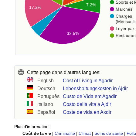
Sports et l
7.2%
17.2%
Marchés
Charges
(Mensuell
Loyer par
32.5%
Restauran
Cette page dans d'autres langues:
English
Cost of Living in Agadir
Deutsch
Lebenshaltungskosten in Ajdir
Português
Custo de Vida em Agadir
Italiano
Costo della vita a Ajdir
Español
Coste de vida en Axdir
Plus d'information:
Coût de la vie
|
Criminalité
|
Climat
|
Soins de santé
|
Pollu