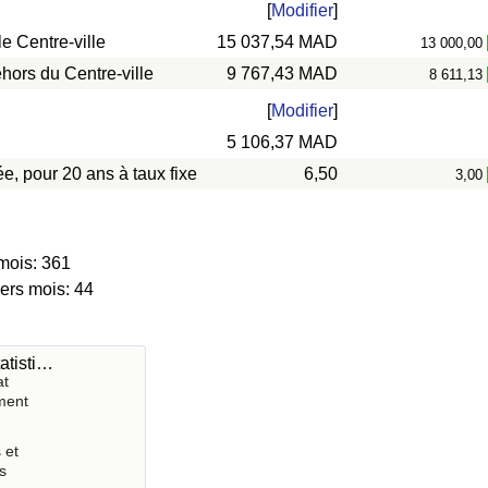
[
Modifier
]
e Centre-ville
15 037,54 MAD
13 000,00
hors du Centre-ville
9 767,43 MAD
8 611,13
[
Modifier
]
5 106,37 MAD
e, pour 20 ans à taux fixe
6,50
3,00
mois: 361
iers mois: 44
atisti…
at
ment
 et
s