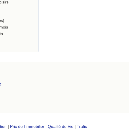
oisirs
es)
 mois
ts
e
tion
|
Prix de l'immobilier
|
Qualité de Vie
|
Trafic