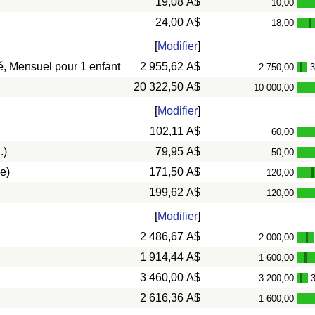
19,08 A$
10,00
24,00 A$
18,00
-
[
Modifier
]
vé, Mensuel pour 1 enfant
2 955,62 A$
2 750,00
3
-
20 322,50 A$
10 000,00
[
Modifier
]
102,11 A$
60,00
.)
79,95 A$
50,00
e)
171,50 A$
120,00
199,62 A$
120,00
[
Modifier
]
2 486,67 A$
2 000,00
-
1 914,44 A$
1 600,00
-
3 460,00 A$
3 200,00
-
2 616,36 A$
1 600,00