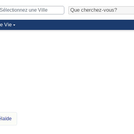
de Vie
élaïde