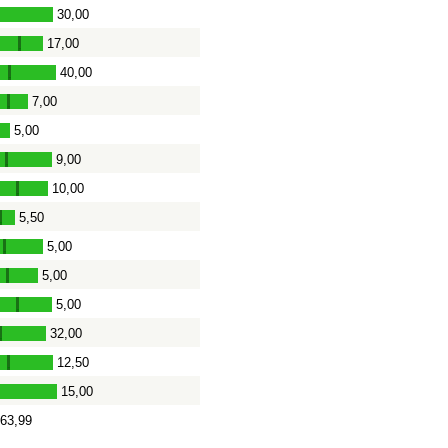
30,00
17,00
-
40,00
-
7,00
-
5,00
9,00
-
10,00
-
5,50
-
5,00
-
5,00
-
5,00
-
32,00
-
12,50
-
15,00
63,99