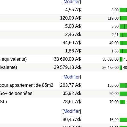
[
Modifier
]
4,55 A$
3,00
120,00 A$
119,00
-
5,00 A$
3,90
-
2,46 A$
2,11
-
44,60 A$
40,00
-
1,86 A$
1,63
-
 équivalente)
38 690,00 A$
38 690,00
4
-
ivalente)
39 579,18 A$
36 425,00
40
-
[
Modifier
]
s) pour appartement de 85m2
263,77 A$
185,00
0 Go+ de données
35,92 A$
20,00
DSL)
78,61 A$
70,00
-
[
Modifier
]
80,45 A$
16,99