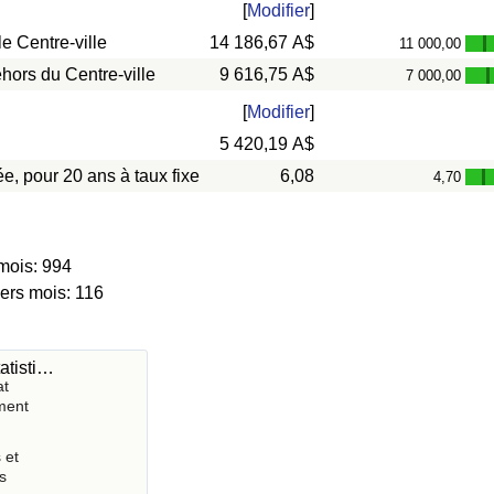
[
Modifier
]
e Centre-ville
14 186,67 A$
11 000,00
-
hors du Centre-ville
9 616,75 A$
7 000,00
-
[
Modifier
]
5 420,19 A$
e, pour 20 ans à taux fixe
6,08
4,70
-
mois: 994
iers mois: 116
atisti…
at
ment
 et
s