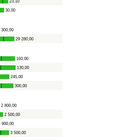
23,10
-
30,00
 300,00
29 280,00
-
160,00
-
130,00
-
245,00
-
300,00
-
2 800,00
2 500,00
3 900,00
3 500,00
-