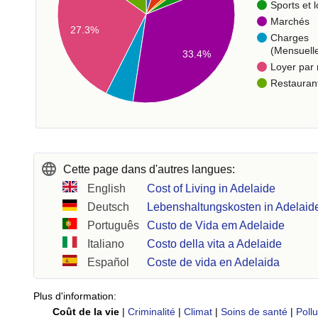
Sports et l
Marchés
27.3%
Charges
(Mensuell
33.4%
Loyer par
Restauran
Cette page dans d'autres langues:
English
Cost of Living in Adelaide
Deutsch
Lebenshaltungskosten in Adelaid
Português
Custo de Vida em Adelaide
Italiano
Costo della vita a Adelaide
Español
Coste de vida en Adelaida
Plus d'information:
Coût de la vie
|
Criminalité
|
Climat
|
Soins de santé
|
Pollu