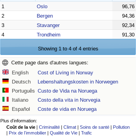
1
Oslo
96,76
2
Bergen
94,36
3
Stavanger
92,34
4
Trondheim
91,30
Showing 1 to 4 of 4 entries
Cette page dans d'autres langues:
English
Cost of Living in Norway
Deutsch
Lebenshaltungskosten in Norwegen
Português
Custo de Vida na Noruega
Italiano
Costo della vita in Norvegia
Español
Coste de vida en Noruega
Plus d'information:
Coût de la vie
|
Criminalité
|
Climat
|
Soins de santé
|
Pollution
|
Prix de l'immobilier
|
Qualité de Vie
|
Trafic