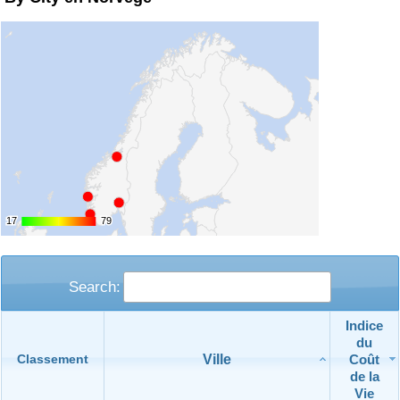
17
17
79
79
Search:
Indice
du
Ville
Coût
Classement
de la
Vie