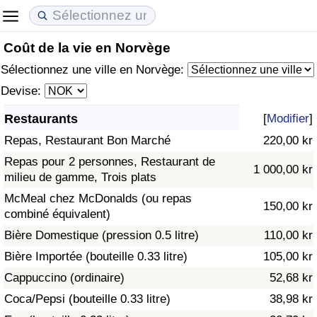
Coût de la vie en Norvège
Coût de la vie
Prix de l'immobilier
Qualité de Vie
Sélectionnez une ville en Norvège:
Indice du Coût de la Vie (Actuel)
Indice des Prix de l'immobilier (Actuel)
Indice de Qualité de Vie
Devise:
Restaurants
[
Modifier
]
Indice du Coût de la Vie
Indice des Prix de l'immobilier
Indice de Qualité de Vie (Actuel)
Repas, Restaurant Bon Marché
220,00 kr
Indice du coût de la vie par pays
Indice des Prix de l'immobilier par Pays
Indice de qualité de vie par pays
Repas pour 2 personnes, Restaurant de
1 000,00 kr
milieu de gamme, Trois plats
à Akaba
Criminalité
McMeal chez McDonalds (ou repas
150,00 kr
combiné équivalent)
Indice de Criminalité (Actuel)
Bière Domestique (pression 0.5 litre)
110,00 kr
Bière Importée (bouteille 0.33 litre)
105,00 kr
Indice de Criminalité
Cappuccino (ordinaire)
52,68 kr
Coca/Pepsi (bouteille 0.33 litre)
38,98 kr
Indice de criminalité par pays