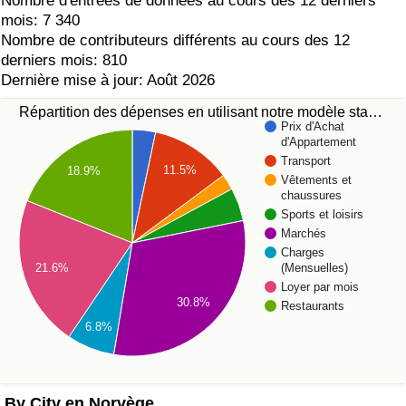
Nombre d'entrées de données au cours des 12 derniers
mois: 7 340
Nombre de contributeurs différents au cours des 12
derniers mois: 810
Dernière mise à jour: Août 2026
Répartition des dépenses en utilisant notre modèle sta…
Prix d'Achat
d'Appartement
Transport
11.5%
18.9%
Vêtements et
chaussures
Sports et loisirs
Marchés
Charges
21.6%
(Mensuelles)
Loyer par mois
30.8%
Restaurants
6.8%
By City en Norvège