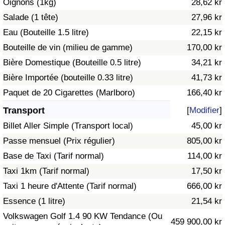
Oignons (1kg)
28,62 kr
Salade (1 tête)
27,96 kr
Indice de Trafic
Eau (Bouteille 1.5 litre)
22,15 kr
Bouteille de vin (milieu de gamme)
170,00 kr
Indice de Trafic (Actuel)
Bière Domestique (Bouteille 0.5 litre)
34,21 kr
Indice de Trafic par Pays
Bière Importée (bouteille 0.33 litre)
41,73 kr
Paquet de 20 Cigarettes (Marlboro)
166,40 kr
Transport
[
Modifier
]
Billet Aller Simple (Transport local)
45,00 kr
Passe mensuel (Prix régulier)
805,00 kr
Base de Taxi (Tarif normal)
114,00 kr
Taxi 1km (Tarif normal)
17,50 kr
Taxi 1 heure d'Attente (Tarif normal)
666,00 kr
Essence (1 litre)
21,54 kr
Volkswagen Golf 1.4 90 KW Tendance (Ou
459 900,00 kr