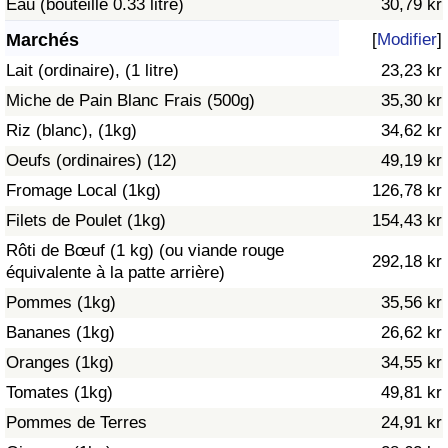
Eau (bouteille 0.33 litre)
30,79 kr
Soins de santé
Marchés
[
Modifier
]
Lait (ordinaire), (1 litre)
23,23 kr
Indice des soins de santé (Actuel)
Miche de Pain Blanc Frais (500g)
35,30 kr
Riz (blanc), (1kg)
34,62 kr
Indice des soins de santé
Oeufs (ordinaires) (12)
49,19 kr
Indice des soins de santé par Pays
Fromage Local (1kg)
126,78 kr
Filets de Poulet (1kg)
154,43 kr
Pollution
Rôti de Bœuf (1 kg) (ou viande rouge
292,18 kr
équivalente à la patte arrière)
Indice de Pollution (Actuel)
Pommes (1kg)
35,56 kr
Bananes (1kg)
26,62 kr
Indice de pollution
Oranges (1kg)
34,55 kr
Indice de Pollution par Pays
Tomates (1kg)
49,81 kr
Pommes de Terres
24,91 kr
Trafic