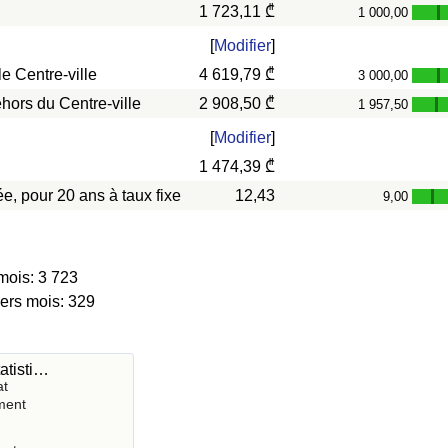
1 723,11 ₾
1 000,00
-
[
Modifier
]
e Centre-ville
4 619,79 ₾
3 000,00
-
hors du Centre-ville
2 908,50 ₾
1 957,50
-
[
Modifier
]
1 474,39 ₾
e, pour 20 ans à taux fixe
12,43
9,00
-
mois: 3 723
iers mois: 329
atisti…
at
ment