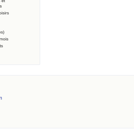
 et
s
oisirs
es)
 mois
ts
n