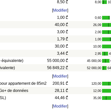
8,50 ₾
8,00
10
-
[
Modifier
]
1,00 ₾
0,60
-
40,00 ₾
26,09
-
3,00 ₾
2,00
-
1,79 ₾
1,00
30,00 ₾
10,00
3,44 ₾
2,95
4
-
 équivalente)
55 000,00 ₾
45 000,00
-
ivalente)
56 849,22 ₾
52 000,00
64
-
[
Modifier
]
s) pour appartement de 85m2
200,91 ₾
120,00
-
0 Go+ de données
28,11 ₾
12,00
DSL)
44,46 ₾
35,00
-
[
Modifier
]