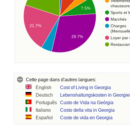
Vêtements
chaussure
7.5%
Sports et l
Marchés
21.7%
Charges
(Mensuell
29.7%
Loyer par
Restauran
Cette page dans d'autres langues:
English
Cost of Living in Georgia
Deutsch
Lebenshaltungskosten in Georgie
Português
Custo de Vida na Geórgia
Italiano
Costo della vita in Georgia
Español
Coste de vida en Georgia