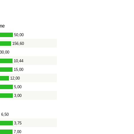
me
50,00
156,60
30,00
10,44
15,00
12,00
5,00
3,00
6,50
3,75
7,00
-