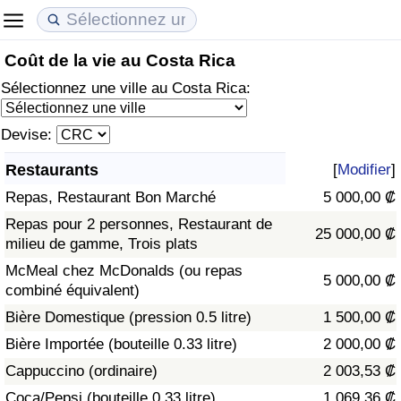
Coût de la vie au Costa Rica
Coût de la vie
Prix de l'immobilier
Qualité de Vie
Sélectionnez une ville au Costa Rica:
Indice du Coût de la Vie (Actuel)
Indice des Prix de l'immobilier (Actuel)
Indice de Qualité de Vie
Devise:
Indice du Coût de la Vie
Indice des Prix de l'immobilier
Indice de Qualité de Vie (Actuel)
Restaurants
[
Modifier
]
Repas, Restaurant Bon Marché
5 000,00 ₡
Indice du coût de la vie par pays
Indice des Prix de l'immobilier par Pays
Indice de qualité de vie par pays
Repas pour 2 personnes, Restaurant de
25 000,00 ₡
milieu de gamme, Trois plats
à Akaba
Criminalité
McMeal chez McDonalds (ou repas
5 000,00 ₡
combiné équivalent)
Indice de Criminalité (Actuel)
Bière Domestique (pression 0.5 litre)
1 500,00 ₡
Indice de Criminalité
Bière Importée (bouteille 0.33 litre)
2 000,00 ₡
Cappuccino (ordinaire)
2 003,53 ₡
Indice de criminalité par pays
Coca/Pepsi (bouteille 0.33 litre)
1 069,36 ₡