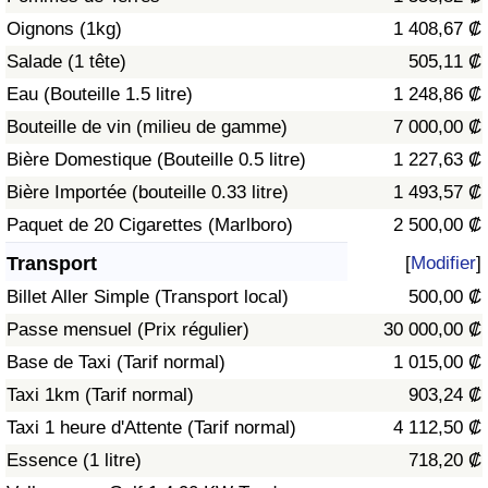
Oignons (1kg)
1 408,67 ₡
Indice de Trafic
Salade (1 tête)
505,11 ₡
Eau (Bouteille 1.5 litre)
1 248,86 ₡
Indice de Trafic (Actuel)
Bouteille de vin (milieu de gamme)
7 000,00 ₡
Bière Domestique (Bouteille 0.5 litre)
1 227,63 ₡
Indice de Trafic par Pays
Bière Importée (bouteille 0.33 litre)
1 493,57 ₡
Paquet de 20 Cigarettes (Marlboro)
2 500,00 ₡
Transport
[
Modifier
]
Billet Aller Simple (Transport local)
500,00 ₡
Passe mensuel (Prix régulier)
30 000,00 ₡
Base de Taxi (Tarif normal)
1 015,00 ₡
Taxi 1km (Tarif normal)
903,24 ₡
Taxi 1 heure d'Attente (Tarif normal)
4 112,50 ₡
Essence (1 litre)
718,20 ₡