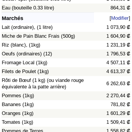
Eau (bouteille 0.33 litre)
864,31 ₡
Soins de santé
Marchés
[
Modifier
]
Indice des soins de santé (Actuel)
Lait (ordinaire), (1 litre)
1 073,90 ₡
Miche de Pain Blanc Frais (500g)
1 604,90 ₡
Indice des soins de santé
Riz (blanc), (1kg)
1 231,19 ₡
Oeufs (ordinaires) (12)
1 796,53 ₡
Indice des soins de santé par Pays
Fromage Local (1kg)
4 507,11 ₡
Pollution
Filets de Poulet (1kg)
4 613,37 ₡
Rôti de Bœuf (1 kg) (ou viande rouge
6 262,63 ₡
Indice de Pollution (Actuel)
équivalente à la patte arrière)
Pommes (1kg)
2 270,44 ₡
Indice de pollution
Bananes (1kg)
781,82 ₡
Oranges (1kg)
1 601,29 ₡
Indice de Pollution par Pays
Tomates (1kg)
1 509,41 ₡
Trafic
Pommes de Terres
1 558,82 ₡