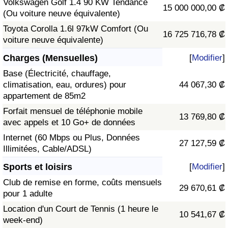
Volkswagen Golf 1.4 90 KW Tendance
15 000 000,00 ₡
(Ou voiture neuve équivalente)
Toyota Corolla 1.6l 97kW Comfort (Ou
16 725 716,78 ₡
voiture neuve équivalente)
Charges (Mensuelles)
[
Modifier
]
Base (Électricité, chauffage,
climatisation, eau, ordures) pour
44 067,30 ₡
appartement de 85m2
Forfait mensuel de téléphonie mobile
13 769,80 ₡
avec appels et 10 Go+ de données
Internet (60 Mbps ou Plus, Données
27 127,59 ₡
Illimitées, Cable/ADSL)
Sports et loisirs
[
Modifier
]
Club de remise en forme, coûts mensuels
29 670,61 ₡
pour 1 adulte
Location d'un Court de Tennis (1 heure le
10 541,67 ₡
week-end)