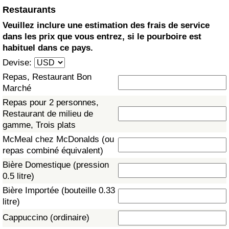
Restaurants
Soins de santé
Veuillez inclure une estimation des frais de service
dans les prix que vous entrez, si le pourboire est
Indice des soins de santé (Actuel)
habituel dans ce pays.
Devise:
Indice des soins de santé
Repas, Restaurant Bon
Marché
Indice des soins de santé par Pays
Repas pour 2 personnes,
Restaurant de milieu de
Pollution
gamme, Trois plats
McMeal chez McDonalds (ou
Indice de Pollution (Actuel)
repas combiné équivalent)
Bière Domestique (pression
Indice de pollution
0.5 litre)
Bière Importée (bouteille 0.33
Indice de Pollution par Pays
litre)
Cappuccino (ordinaire)
Trafic