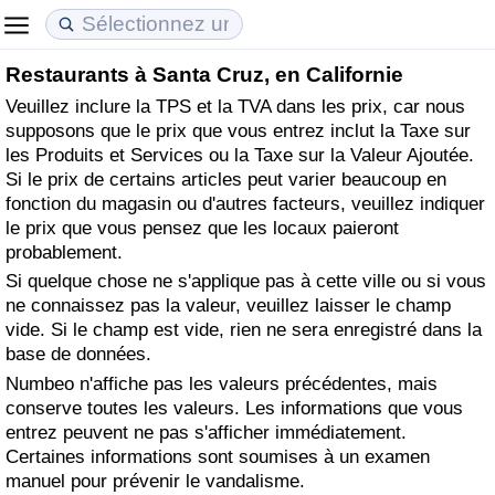
Restaurants à Santa Cruz, en Californie
Coût de la vie
Prix de l'immobilier
Qualité de Vie
Veuillez inclure la TPS et la TVA dans les prix, car nous
supposons que le prix que vous entrez inclut la Taxe sur
Indice du Coût de la Vie (Actuel)
Indice des Prix de l'immobilier (Actuel)
Indice de Qualité de Vie
les Produits et Services ou la Taxe sur la Valeur Ajoutée.
Si le prix de certains articles peut varier beaucoup en
Indice du Coût de la Vie
Indice des Prix de l'immobilier
Indice de Qualité de Vie (Actuel)
fonction du magasin ou d'autres facteurs, veuillez indiquer
le prix que vous pensez que les locaux paieront
Indice du coût de la vie par pays
Indice des Prix de l'immobilier par Pays
Indice de qualité de vie par pays
probablement.
Si quelque chose ne s'applique pas à cette ville ou si vous
ne connaissez pas la valeur, veuillez laisser le champ
à Akaba
Criminalité
vide. Si le champ est vide, rien ne sera enregistré dans la
base de données.
Indice de Criminalité (Actuel)
Numbeo n'affiche pas les valeurs précédentes, mais
conserve toutes les valeurs. Les informations que vous
Indice de Criminalité
entrez peuvent ne pas s'afficher immédiatement.
Certaines informations sont soumises à un examen
Indice de criminalité par pays
manuel pour prévenir le vandalisme.