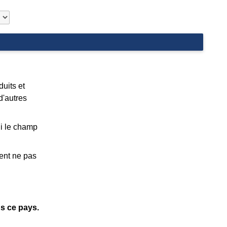
duits et
d'autres
Si le champ
ent ne pas
ns ce pays.