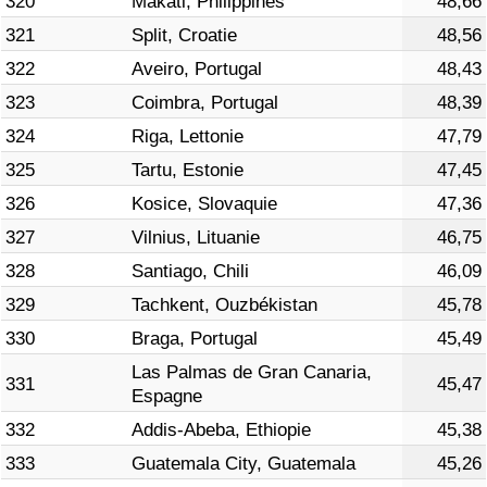
320
Makati, Philippines
48,66
321
Split, Croatie
48,56
322
Aveiro, Portugal
48,43
323
Coimbra, Portugal
48,39
324
Riga, Lettonie
47,79
325
Tartu, Estonie
47,45
326
Kosice, Slovaquie
47,36
327
Vilnius, Lituanie
46,75
328
Santiago, Chili
46,09
329
Tachkent, Ouzbékistan
45,78
330
Braga, Portugal
45,49
Las Palmas de Gran Canaria,
331
45,47
Espagne
332
Addis-Abeba, Ethiopie
45,38
333
Guatemala City, Guatemala
45,26