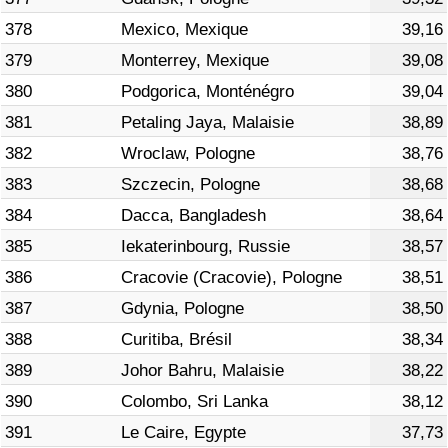
378
Mexico, Mexique
39,16
379
Monterrey, Mexique
39,08
380
Podgorica, Monténégro
39,04
381
Petaling Jaya, Malaisie
38,89
382
Wroclaw, Pologne
38,76
383
Szczecin, Pologne
38,68
384
Dacca, Bangladesh
38,64
385
Iekaterinbourg, Russie
38,57
386
Cracovie (Cracovie), Pologne
38,51
387
Gdynia, Pologne
38,50
388
Curitiba, Brésil
38,34
389
Johor Bahru, Malaisie
38,22
390
Colombo, Sri Lanka
38,12
391
Le Caire, Egypte
37,73