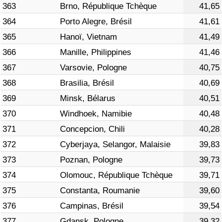
363
Brno, République Tchèque
41,65
364
Porto Alegre, Brésil
41,61
365
Hanoï, Vietnam
41,49
366
Manille, Philippines
41,46
367
Varsovie, Pologne
40,75
368
Brasilia, Brésil
40,69
369
Minsk, Bélarus
40,51
370
Windhoek, Namibie
40,48
371
Concepcion, Chili
40,28
372
Cyberjaya, Selangor, Malaisie
39,83
373
Poznan, Pologne
39,73
374
Olomouc, République Tchèque
39,71
375
Constanta, Roumanie
39,60
376
Campinas, Brésil
39,54
377
Gdansk, Pologne
39,32