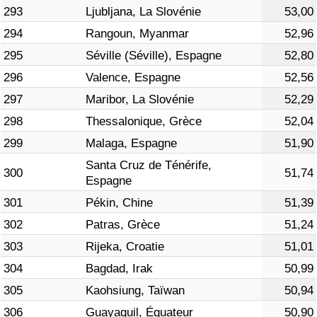
293
Ljubljana, La Slovénie
53,00
294
Rangoun, Myanmar
52,96
295
Séville (Séville), Espagne
52,80
296
Valence, Espagne
52,56
297
Maribor, La Slovénie
52,29
298
Thessalonique, Grèce
52,04
299
Malaga, Espagne
51,90
Santa Cruz de Ténérife,
300
51,74
Espagne
301
Pékin, Chine
51,39
302
Patras, Grèce
51,24
303
Rijeka, Croatie
51,01
304
Bagdad, Irak
50,99
305
Kaohsiung, Taïwan
50,94
306
Guayaquil, Équateur
50,90