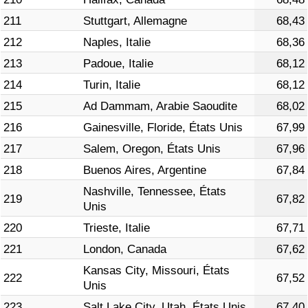
211
Stuttgart, Allemagne
68,43
212
Naples, Italie
68,36
213
Padoue, Italie
68,12
214
Turin, Italie
68,12
215
Ad Dammam, Arabie Saoudite
68,02
216
Gainesville, Floride, États Unis
67,99
217
Salem, Oregon, États Unis
67,96
218
Buenos Aires, Argentine
67,84
Nashville, Tennessee, États
219
67,82
Unis
220
Trieste, Italie
67,71
221
London, Canada
67,62
Kansas City, Missouri, États
222
67,52
Unis
223
Salt Lake City, Utah, États Unis
67,40