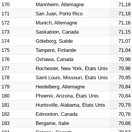
170
Mannheim, Allemagne
71,18
171
San Juan, Porto Rico
71,18
172
Munich, Allemagne
71,16
173
Saskatoon, Canada
71,15
174
Göteborg, Suède
71,07
175
Tampere, Finlande
71,04
176
Oshawa, Canada
70,98
177
Rochester, New York, États Unis
70,96
178
Saint Louis, Missouri, États Unis
70,95
179
Heidelberg, Allemagne
70,84
180
Phoenix, Arizona, États Unis
70,84
181
Huntsville, Alabama, États Unis
70,79
182
Edmonton, Canada
70,76
183
Bergame, Italie
70,66