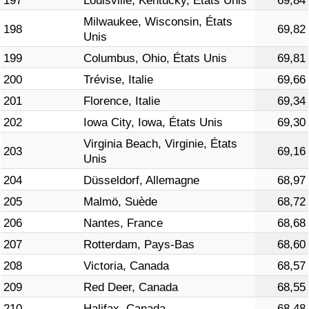
197
Louisville, Kentucky, États Unis
69,84
Milwaukee, Wisconsin, États
198
69,82
Unis
199
Columbus, Ohio, États Unis
69,81
200
Trévise, Italie
69,66
201
Florence, Italie
69,34
202
Iowa City, Iowa, États Unis
69,30
Virginia Beach, Virginie, États
203
69,16
Unis
204
Düsseldorf, Allemagne
68,97
205
Malmö, Suède
68,72
206
Nantes, France
68,68
207
Rotterdam, Pays-Bas
68,60
208
Victoria, Canada
68,57
209
Red Deer, Canada
68,55
210
Halifax, Canada
68,48