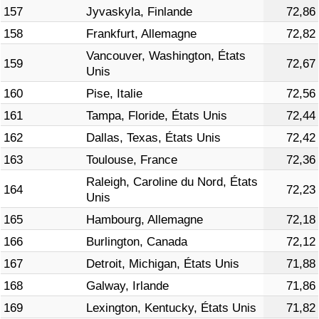
157
Jyvaskyla, Finlande
72,86
158
Frankfurt, Allemagne
72,82
Vancouver, Washington, États
159
72,67
Unis
160
Pise, Italie
72,56
161
Tampa, Floride, États Unis
72,44
162
Dallas, Texas, États Unis
72,42
163
Toulouse, France
72,36
Raleigh, Caroline du Nord, États
164
72,23
Unis
165
Hambourg, Allemagne
72,18
166
Burlington, Canada
72,12
167
Detroit, Michigan, États Unis
71,88
168
Galway, Irlande
71,86
169
Lexington, Kentucky, États Unis
71,82