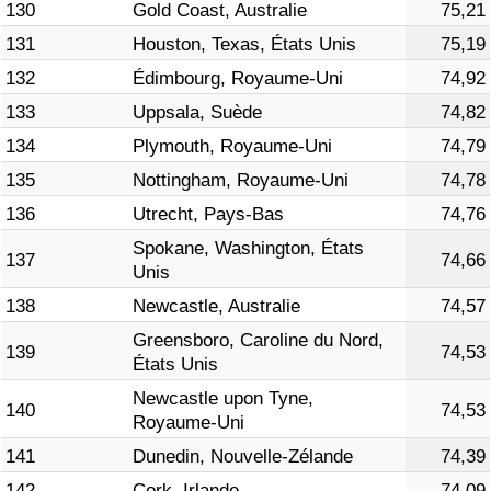
130
Gold Coast, Australie
75,21
131
Houston, Texas, États Unis
75,19
132
Édimbourg, Royaume-Uni
74,92
133
Uppsala, Suède
74,82
134
Plymouth, Royaume-Uni
74,79
135
Nottingham, Royaume-Uni
74,78
136
Utrecht, Pays-Bas
74,76
Spokane, Washington, États
137
74,66
Unis
138
Newcastle, Australie
74,57
Greensboro, Caroline du Nord,
139
74,53
États Unis
Newcastle upon Tyne,
140
74,53
Royaume-Uni
141
Dunedin, Nouvelle-Zélande
74,39
142
Cork, Irlande
74,09