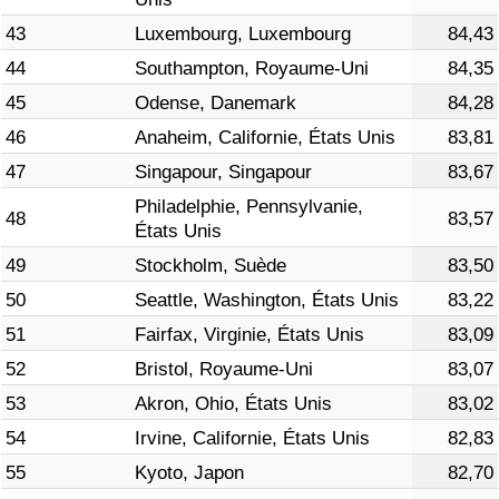
43
Luxembourg, Luxembourg
84,43
44
Southampton, Royaume-Uni
84,35
45
Odense, Danemark
84,28
46
Anaheim, Californie, États Unis
83,81
47
Singapour, Singapour
83,67
Philadelphie, Pennsylvanie,
48
83,57
États Unis
49
Stockholm, Suède
83,50
50
Seattle, Washington, États Unis
83,22
51
Fairfax, Virginie, États Unis
83,09
52
Bristol, Royaume-Uni
83,07
53
Akron, Ohio, États Unis
83,02
54
Irvine, Californie, États Unis
82,83
55
Kyoto, Japon
82,70