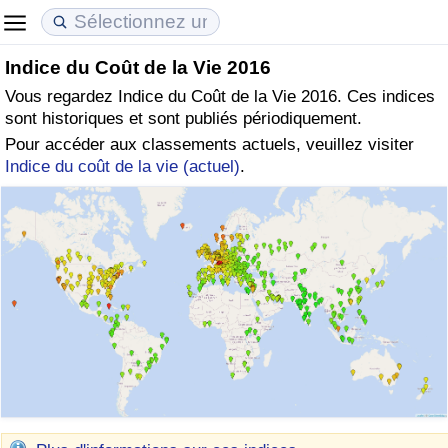
Indice du Coût de la Vie 2016
Coût de la vie
Prix de l'immobilier
Qualité de Vie
Vous regardez Indice du Coût de la Vie 2016. Ces indices
sont historiques et sont publiés périodiquement.
Indice du Coût de la Vie (Actuel)
Indice des Prix de l'immobilier (Actuel)
Indice de Qualité de Vie
Pour accéder aux classements actuels, veuillez visiter
Indice du coût de la vie (actuel)
.
Indice du Coût de la Vie
Indice des Prix de l'immobilier
Indice de Qualité de Vie (Actuel)
Indice du coût de la vie par pays
Indice des Prix de l'immobilier par Pays
Indice de qualité de vie par pays
à Akaba
Criminalité
Indice de Criminalité (Actuel)
Indice de Criminalité
Indice de criminalité par pays