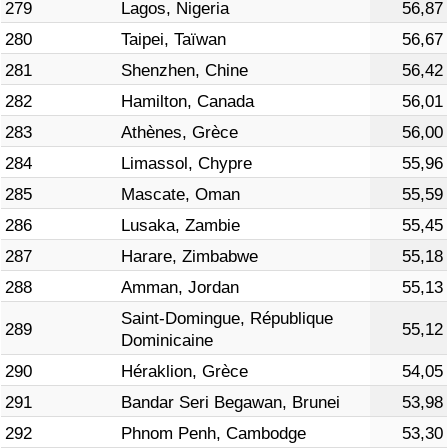
279
Lagos, Nigeria
56,87
280
Taipei, Taïwan
56,67
281
Shenzhen, Chine
56,42
282
Hamilton, Canada
56,01
283
Athènes, Grèce
56,00
284
Limassol, Chypre
55,96
285
Mascate, Oman
55,59
286
Lusaka, Zambie
55,45
287
Harare, Zimbabwe
55,18
288
Amman, Jordan
55,13
Saint-Domingue, République
289
55,12
Dominicaine
290
Héraklion, Grèce
54,05
291
Bandar Seri Begawan, Brunei
53,98
292
Phnom Penh, Cambodge
53,30