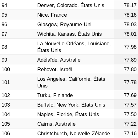
94
Denver, Colorado, États Unis
78,17
95
Nice, France
78,16
96
Glasgow, Royaume-Uni
78,03
97
Wichita, Kansas, États Unis
78,01
La Nouvelle-Orléans, Louisiane,
98
77,98
États Unis
99
Adélaïde, Australie
77,89
100
Rehovot, Israël
77,80
Los Angeles, Californie, États
101
77,78
Unis
102
Turku, Finlande
77,69
103
Buffalo, New York, États Unis
77,57
104
Naples, Floride, États Unis
77,50
105
Cairns, Australie
77,22
106
Christchurch, Nouvelle-Zélande
77,16