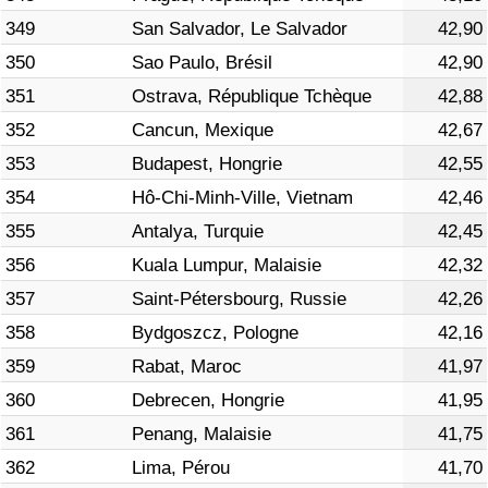
349
San Salvador, Le Salvador
42,90
350
Sao Paulo, Brésil
42,90
351
Ostrava, République Tchèque
42,88
352
Cancun, Mexique
42,67
353
Budapest, Hongrie
42,55
354
Hô-Chi-Minh-Ville, Vietnam
42,46
355
Antalya, Turquie
42,45
356
Kuala Lumpur, Malaisie
42,32
357
Saint-Pétersbourg, Russie
42,26
358
Bydgoszcz, Pologne
42,16
359
Rabat, Maroc
41,97
360
Debrecen, Hongrie
41,95
361
Penang, Malaisie
41,75
362
Lima, Pérou
41,70