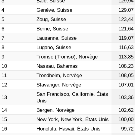
3
Bâle, Suisse
129,94
4
Genève, Suisse
129,07
Indice de Trafic
5
Zoug, Suisse
123,44
6
Berne, Suisse
121,64
Indice de Trafic (Actuel)
7
Lausanne, Suisse
119,07
Indice de Trafic par Pays
8
Lugano, Suisse
116,63
9
Tromso (Tromsø), Norvège
113,85
10
Nassau, Bahamas
108,23
11
Trondheim, Norvège
108,05
12
Stavanger, Norvège
107,01
San Francisco, Californie, États
13
103,36
Unis
14
Bergen, Norvège
102,62
15
New York, New York, États Unis
100,00
16
Honolulu, Hawaii, États Unis
99,72