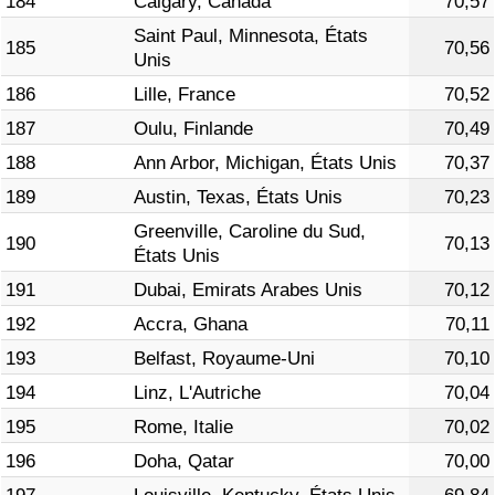
184
Calgary, Canada
70,57
Saint Paul, Minnesota, États
185
70,56
Unis
186
Lille, France
70,52
187
Oulu, Finlande
70,49
188
Ann Arbor, Michigan, États Unis
70,37
189
Austin, Texas, États Unis
70,23
Greenville, Caroline du Sud,
190
70,13
États Unis
191
Dubai, Emirats Arabes Unis
70,12
192
Accra, Ghana
70,11
193
Belfast, Royaume-Uni
70,10
194
Linz, L'Autriche
70,04
195
Rome, Italie
70,02
196
Doha, Qatar
70,00