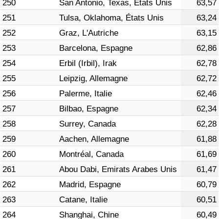
250
San Antonio, Texas, États Unis
63,57
251
Tulsa, Oklahoma, États Unis
63,24
252
Graz, L'Autriche
63,15
253
Barcelona, Espagne
62,86
254
Erbil (Irbil), Irak
62,78
255
Leipzig, Allemagne
62,72
256
Palerme, Italie
62,46
257
Bilbao, Espagne
62,34
258
Surrey, Canada
62,28
259
Aachen, Allemagne
61,88
260
Montréal, Canada
61,69
261
Abou Dabi, Emirats Arabes Unis
61,47
262
Madrid, Espagne
60,79
263
Catane, Italie
60,51
264
Shanghai, Chine
60,49