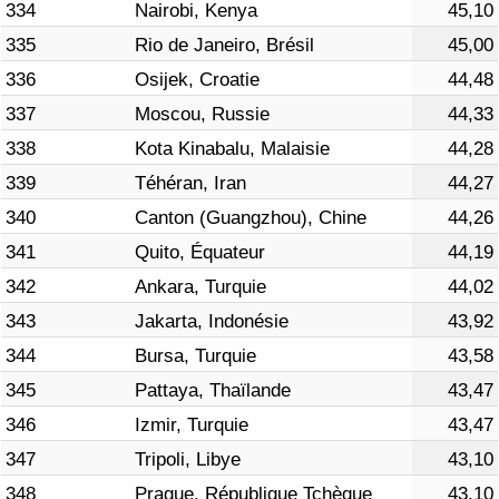
334
Nairobi, Kenya
45,10
335
Rio de Janeiro, Brésil
45,00
336
Osijek, Croatie
44,48
337
Moscou, Russie
44,33
338
Kota Kinabalu, Malaisie
44,28
339
Téhéran, Iran
44,27
340
Canton (Guangzhou), Chine
44,26
341
Quito, Équateur
44,19
342
Ankara, Turquie
44,02
343
Jakarta, Indonésie
43,92
344
Bursa, Turquie
43,58
345
Pattaya, Thaïlande
43,47
346
Izmir, Turquie
43,47
347
Tripoli, Libye
43,10
348
Prague, République Tchèque
43,10