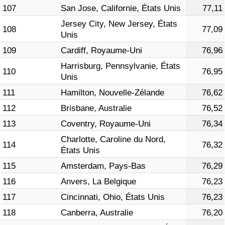
107
San Jose, Californie, États Unis
77,11
Jersey City, New Jersey, États
108
77,09
Unis
109
Cardiff, Royaume-Uni
76,96
Harrisburg, Pennsylvanie, États
110
76,95
Unis
111
Hamilton, Nouvelle-Zélande
76,62
112
Brisbane, Australie
76,52
113
Coventry, Royaume-Uni
76,34
Charlotte, Caroline du Nord,
114
76,32
États Unis
115
Amsterdam, Pays-Bas
76,29
116
Anvers, La Belgique
76,23
117
Cincinnati, Ohio, États Unis
76,23
118
Canberra, Australie
76,20