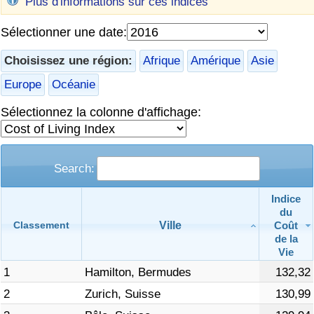
Plus d'informations sur ces indices
Soins de santé
Sélectionner une date:
Choisissez une région:
Afrique
Amérique
Asie
Indice des soins de santé (Actuel)
Europe
Océanie
Indice des soins de santé
Sélectionnez la colonne d'affichage:
Indice des soins de santé par Pays
Pollution
Search:
Indice
Indice de Pollution (Actuel)
du
Ville
Coût
Classement
Indice de pollution
de la
Vie
1
Hamilton, Bermudes
132,32
Indice de Pollution par Pays
2
Zurich, Suisse
130,99
Trafic