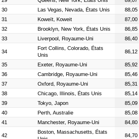
29
Queens, New York, États Unis
89,07
30
Las Vegas, Nevada, États Unis
88,05
31
Koweït, Koweit
87,00
32
Brooklyn, New York, États Unis
86,85
33
Liverpool, Royaume-Uni
86,40
Fort Collins, Colorado, États
34
86,12
Unis
35
Exeter, Royaume-Uni
85,92
36
Cambridge, Royaume-Uni
85,46
37
Oxford, Royaume-Uni
85,31
38
Chicago, Illinois, États Unis
85,14
39
Tokyo, Japon
85,09
40
Perth, Australie
85,08
41
Manchester, Royaume-Uni
84,80
Boston, Massachusetts, États
42
84,70
Unis