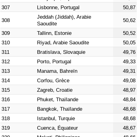
307
Lisbonne, Portugal
50,87
Jeddah (Jiddah), Arabie
308
50,62
Saoudite
309
Tallinn, Estonie
50,52
310
Riyad, Arabie Saoudite
50,05
311
Bratislava, Slovaquie
49,76
312
Porto, Portugal
49,33
313
Manama, Bahreïn
49,31
314
Corfou, Grèce
49,08
315
Zagreb, Croatie
48,97
316
Phuket, Thaïlande
48,84
317
Bangkok, Thaïlande
48,68
318
Istanbul, Turquie
48,68
319
Cuenca, Équateur
48,67