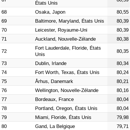
États Unis
68
Osaka, Japon
80,55
69
Baltimore, Maryland, États Unis
80,39
70
Leicester, Royaume-Uni
80,39
71
Auckland, Nouvelle-Zélande
80,38
Fort Lauderdale, Floride, États
72
80,35
Unis
73
Dublin, Irlande
80,34
74
Fort Worth, Texas, États Unis
80,24
75
Århus, Danemark
80,21
76
Wellington, Nouvelle-Zélande
80,16
77
Bordeaux, France
80,04
78
Portland, Oregon, États Unis
80,04
79
Miami, Floride, États Unis
79,98
80
Gand, La Belgique
79,71