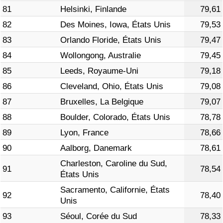
81
Helsinki, Finlande
79,61
82
Des Moines, Iowa, États Unis
79,53
83
Orlando Floride, États Unis
79,47
84
Wollongong, Australie
79,45
85
Leeds, Royaume-Uni
79,18
86
Cleveland, Ohio, États Unis
79,08
87
Bruxelles, La Belgique
79,07
88
Boulder, Colorado, États Unis
78,78
89
Lyon, France
78,66
90
Aalborg, Danemark
78,61
Charleston, Caroline du Sud,
91
78,54
États Unis
Sacramento, Californie, États
92
78,40
Unis
93
Séoul, Corée du Sud
78,33