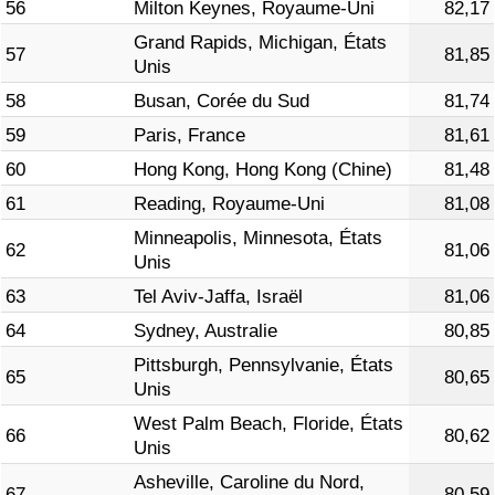
56
Milton Keynes, Royaume-Uni
82,17
Grand Rapids, Michigan, États
57
81,85
Unis
58
Busan, Corée du Sud
81,74
59
Paris, France
81,61
60
Hong Kong, Hong Kong (Chine)
81,48
61
Reading, Royaume-Uni
81,08
Minneapolis, Minnesota, États
62
81,06
Unis
63
Tel Aviv-Jaffa, Israël
81,06
64
Sydney, Australie
80,85
Pittsburgh, Pennsylvanie, États
65
80,65
Unis
West Palm Beach, Floride, États
66
80,62
Unis
Asheville, Caroline du Nord,
67
80,59