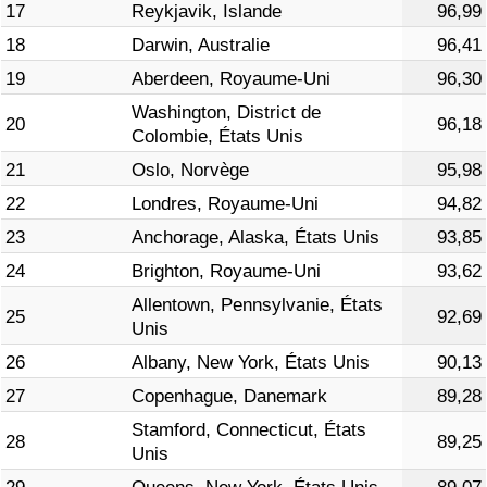
17
Reykjavik, Islande
96,99
18
Darwin, Australie
96,41
19
Aberdeen, Royaume-Uni
96,30
Washington, District de
20
96,18
Colombie, États Unis
21
Oslo, Norvège
95,98
22
Londres, Royaume-Uni
94,82
23
Anchorage, Alaska, États Unis
93,85
24
Brighton, Royaume-Uni
93,62
Allentown, Pennsylvanie, États
25
92,69
Unis
26
Albany, New York, États Unis
90,13
27
Copenhague, Danemark
89,28
Stamford, Connecticut, États
28
89,25
Unis