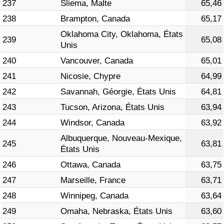
237
Sliema, Malte
65,46
238
Brampton, Canada
65,17
Oklahoma City, Oklahoma, États
239
65,08
Unis
240
Vancouver, Canada
65,01
241
Nicosie, Chypre
64,99
242
Savannah, Géorgie, États Unis
64,81
243
Tucson, Arizona, États Unis
63,94
244
Windsor, Canada
63,92
Albuquerque, Nouveau-Mexique,
245
63,81
États Unis
246
Ottawa, Canada
63,75
247
Marseille, France
63,71
248
Winnipeg, Canada
63,64
249
Omaha, Nebraska, États Unis
63,60