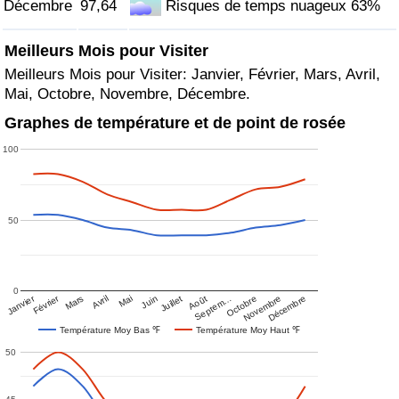
Décembre
97,64
Risques de temps nuageux 63%
Meilleurs Mois pour Visiter
Meilleurs Mois pour Visiter: Janvier, Février, Mars, Avril,
Mai, Octobre, Novembre, Décembre.
Graphes de température et de point de rosée
100
50
0
Janvier
Février
Mars
Avril
Mai
Juin
Juillet
Août
Septem…
Octobre
Novembre
Décembre
Température Moy Bas ℉
Température Moy Haut ℉
50