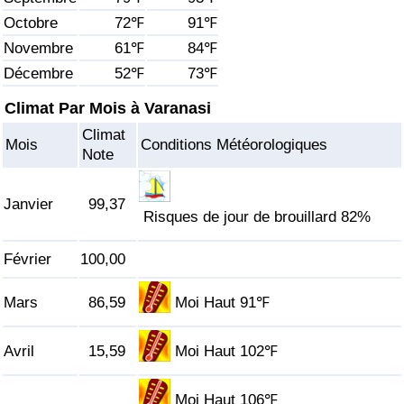
Octobre
72℉
91℉
Soins de santé
Novembre
61℉
84℉
Décembre
52℉
73℉
Indice des soins de santé (Actuel)
Climat Par Mois à Varanasi
Indice des soins de santé
Climat
Mois
Conditions Météorologiques
Note
Indice des soins de santé par Pays
Janvier
99,37
Pollution
Risques de jour de brouillard 82%
Février
100,00
Indice de Pollution (Actuel)
Mars
86,59
Moi Haut 91℉
Indice de pollution
Avril
15,59
Moi Haut 102℉
Indice de Pollution par Pays
Trafic
Moi Haut 106℉