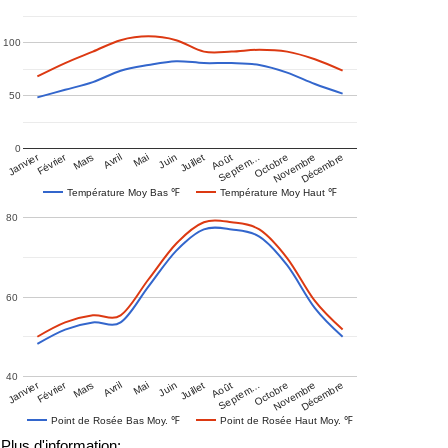
100
50
0
Janvier
Février
Mars
Avril
Mai
Juin
Juillet
Août
Septem…
Octobre
Novembre
Décembre
Température Moy Bas ℉
Température Moy Haut ℉
80
60
40
Janvier
Février
Mars
Avril
Mai
Juin
Juillet
Août
Septem…
Octobre
Novembre
Décembre
Point de Rosée Bas Moy. ℉
Point de Rosée Haut Moy. ℉
Plus d'information: