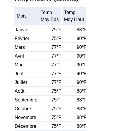
Temp
Temp
Mois
Moy Bas
Moy Haut
Janvier
75℉
88℉
Février
75℉
90℉
Mars
77℉
90℉
Avril
77℉
90℉
Mai
77℉
90℉
Juin
77℉
90℉
Juillet
77℉
90℉
Août
75℉
88℉
Septembre
75℉
88℉
Octobre
75℉
88℉
Novembre
75℉
88℉
Décembre
75℉
88℉