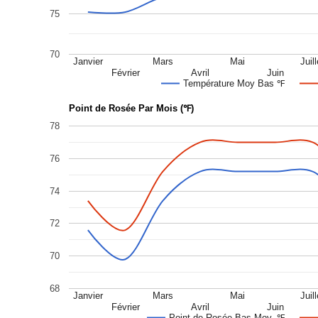
75
70
Janvier
Mars
Mai
Juill
Février
Avril
Juin
Température Moy Bas ℉
Point de Rosée Par Mois (℉)
78
76
74
72
70
68
Janvier
Mars
Mai
Juill
Février
Avril
Juin
Point de Rosée Bas Moy. ℉