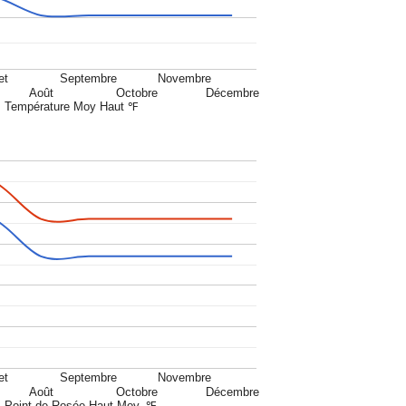
et
Septembre
Novembre
Août
Octobre
Décembre
Température Moy Haut ℉
et
Septembre
Novembre
Août
Octobre
Décembre
Point de Rosée Haut Moy. ℉