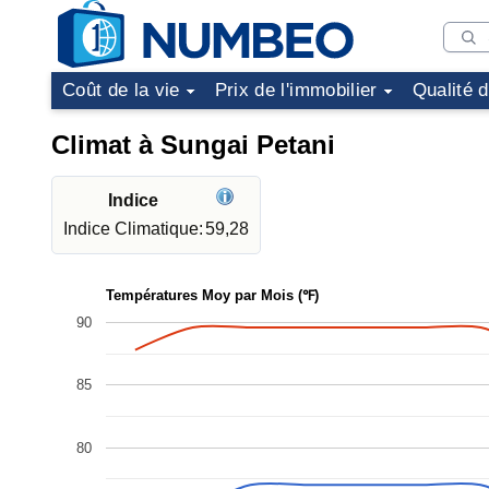
Coût de la vie
Prix de l'immobilier
Qualité 
Climat à Sungai Petani
Indice
Indice Climatique:
59,28
Températures Moy par Mois (℉)
90
85
80