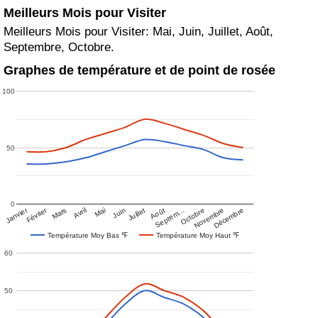
Meilleurs Mois pour Visiter
Meilleurs Mois pour Visiter: Mai, Juin, Juillet, Août,
Septembre, Octobre.
Graphes de température et de point de rosée
100
50
0
Janvier
Février
Mars
Avril
Mai
Juin
Juillet
Août
Septem…
Octobre
Novembre
Décembre
Température Moy Bas ℉
Température Moy Haut ℉
60
50