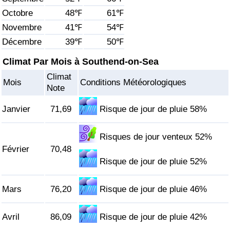
Octobre
48℉
61℉
Soins de santé
Novembre
41℉
54℉
Décembre
39℉
50℉
Indice des soins de santé (Actuel)
Climat Par Mois à Southend-on-Sea
Indice des soins de santé
Climat
Mois
Conditions Météorologiques
Note
Indice des soins de santé par Pays
Janvier
71,69
Risque de jour de pluie 58%
Pollution
Risques de jour venteux 52%
Indice de Pollution (Actuel)
Février
70,48
Risque de jour de pluie 52%
Indice de pollution
Mars
76,20
Risque de jour de pluie 46%
Indice de Pollution par Pays
Avril
86,09
Risque de jour de pluie 42%
Trafic