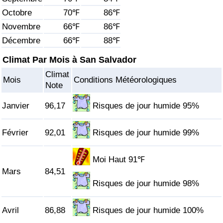
Octobre
70℉
86℉
Soins de santé
Novembre
66℉
86℉
Décembre
66℉
88℉
Indice des soins de santé (Actuel)
Climat Par Mois à San Salvador
Indice des soins de santé
Climat
Mois
Conditions Météorologiques
Note
Indice des soins de santé par Pays
Janvier
96,17
Risques de jour humide 95%
Pollution
Février
92,01
Risques de jour humide 99%
Indice de Pollution (Actuel)
Moi Haut 91℉
Indice de pollution
Mars
84,51
Risques de jour humide 98%
Indice de Pollution par Pays
Avril
86,88
Risques de jour humide 100%
Trafic