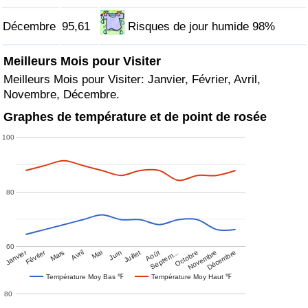
Décembre
95,61
Risques de jour humide 98%
Meilleurs Mois pour Visiter
Meilleurs Mois pour Visiter: Janvier, Février, Avril,
Novembre, Décembre.
Graphes de température et de point de rosée
100
80
60
Janvier
Février
Mars
Avril
Mai
Juin
Juillet
Août
Septem…
Octobre
Novembre
Décembre
Température Moy Bas ℉
Température Moy Haut ℉
80