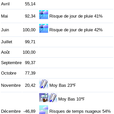
Avril
55,14
Indice de Trafic
Mai
92,34
Risque de jour de pluie 41%
Indice de Trafic (Actuel)
Juin
100,00
Risque de jour de pluie 42%
Indice de Trafic par Pays
Juillet
99,71
Août
100,00
Septembre
99,37
Octobre
77,39
Novembre
20,42
Moy Bas 23℉
Moy Bas 10℉
Décembre
-46,89
Risques de temps nuageux 54%