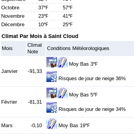
Octobre
37℉
57℉
Soins de santé
Novembre
23℉
41℉
Décembre
10℉
25℉
Indice des soins de santé (Actuel)
Climat Par Mois à Saint Cloud
Indice des soins de santé
Climat
Mois
Conditions Météorologiques
Note
Indice des soins de santé par Pays
Moy Bas 3℉
Janvier
-91,33
Pollution
Risques de jour de neige 36%
Indice de Pollution (Actuel)
Moy Bas 5℉
Février
-81,31
Indice de pollution
Risques de jour de neige 34%
Indice de Pollution par Pays
Mars
-0,10
Moy Bas 19℉
Trafic