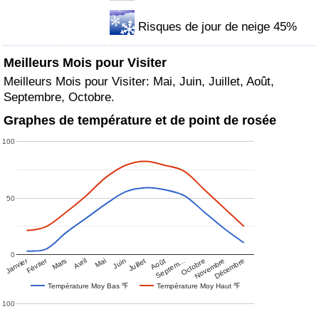
Risques de jour de neige 45%
Meilleurs Mois pour Visiter
Meilleurs Mois pour Visiter: Mai, Juin, Juillet, Août,
Septembre, Octobre.
Graphes de température et de point de rosée
100
50
0
Janvier
Février
Mars
Avril
Mai
Juin
Juillet
Août
Septem…
Octobre
Novembre
Décembre
Température Moy Bas ℉
Température Moy Haut ℉
100