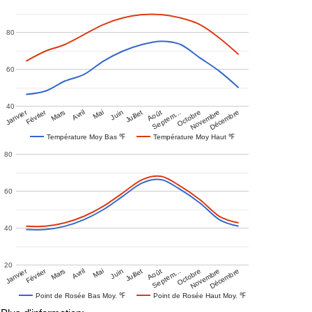
80
60
40
Janvier
Février
Mars
Avril
Mai
Juin
Juillet
Août
Septem…
Octobre
Novembre
Décembre
Température Moy Bas ℉
Température Moy Haut ℉
80
60
40
20
Janvier
Février
Mars
Avril
Mai
Juin
Juillet
Août
Septem…
Octobre
Novembre
Décembre
Point de Rosée Bas Moy. ℉
Point de Rosée Haut Moy. ℉