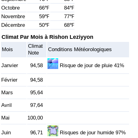
Octobre
66℉
84℉
Soins de santé
Novembre
59℉
77℉
Décembre
50℉
68℉
Indice des soins de santé (Actuel)
Climat Par Mois à Rishon Leziyyon
Indice des soins de santé
Climat
Mois
Conditions Météorologiques
Note
Indice des soins de santé par Pays
Janvier
94,58
Risque de jour de pluie 41%
Pollution
Février
94,58
Indice de Pollution (Actuel)
Mars
95,64
Indice de pollution
Avril
97,64
Mai
100,00
Indice de Pollution par Pays
Juin
96,71
Risques de jour humide 97%
Trafic