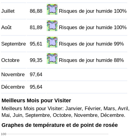
Juillet
86,88
Risques de jour humide 100%
Indice de Trafic
Août
81,89
Risques de jour humide 100%
Indice de Trafic (Actuel)
Septembre
95,61
Risques de jour humide 99%
Indice de Trafic par Pays
Octobre
99,35
Risques de jour humide 88%
Novembre
97,64
Décembre
95,64
Meilleurs Mois pour Visiter
Meilleurs Mois pour Visiter: Janvier, Février, Mars, Avril,
Mai, Juin, Septembre, Octobre, Novembre, Décembre.
Graphes de température et de point de rosée
100