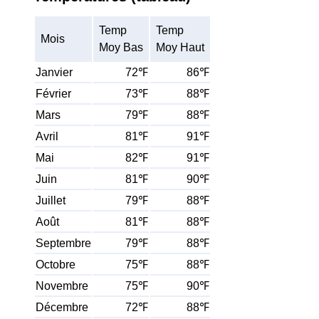
Temp
Temp
Mois
Moy Bas
Moy Haut
Janvier
72℉
86℉
Février
73℉
88℉
Mars
79℉
88℉
Avril
81℉
91℉
Mai
82℉
91℉
Juin
81℉
90℉
Juillet
79℉
88℉
Août
81℉
88℉
Septembre
79℉
88℉
Octobre
75℉
88℉
Novembre
75℉
90℉
Décembre
72℉
88℉