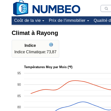
Coût de la vie
Prix de l'immobilier
Qualité 
Climat à Rayong
Indice
Indice Climatique:
73,87
Températures Moy par Mois (℉)
95
90
85
80