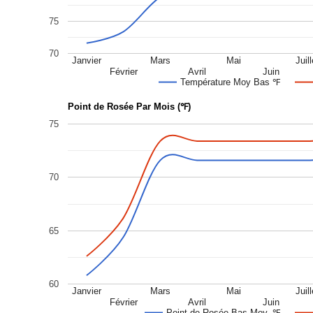
75
70
Janvier
Mars
Mai
Juill
Février
Avril
Juin
Température Moy Bas ℉
Point de Rosée Par Mois (℉)
75
70
65
60
Janvier
Mars
Mai
Juill
Février
Avril
Juin
Point de Rosée Bas Moy. ℉