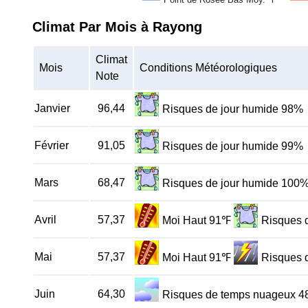
Climat Par Mois à Rayong
Climat
Mois
Conditions Météorologiques
Note
Janvier
96,44
Risques de jour humide 98%
Février
91,05
Risques de jour humide 99%
Mars
68,47
Risques de jour humide 100
Avril
57,37
Moi Haut 91℉
Risques 
Mai
57,37
Moi Haut 91℉
Risques 
Juin
64,30
Risques de temps nuageux 