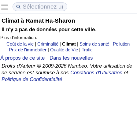
Climat à Ramat Ha-Sharon
Coût de la vie
Prix de l'immobilier
Qualité de Vie
Il n'y a pas de données pour cette ville.
Plus d'information:
Indice du Coût de la Vie (Actuel)
Indice des Prix de l'immobilier (Actuel)
Indice de Qualité de Vie
Coût de la vie
|
Criminalité
|
Climat
|
Soins de santé
|
Pollution
|
Prix de l'immobilier
|
Qualité de Vie
|
Trafic
Indice du Coût de la Vie
Indice des Prix de l'immobilier
Indice de Qualité de Vie (Actuel)
À propos de ce site
Dans les nouvelles
Droits d'Auteur © 2009-2026 Numbeo. Votre utilisation de
Indice du coût de la vie par pays
Indice des Prix de l'immobilier par Pays
Indice de qualité de vie par pays
ce service est soumise à nos
Conditions d'Utilisation
et
Politique de Confidentialité
à Akaba
Criminalité
Indice de Criminalité (Actuel)
Indice de Criminalité
Indice de criminalité par pays