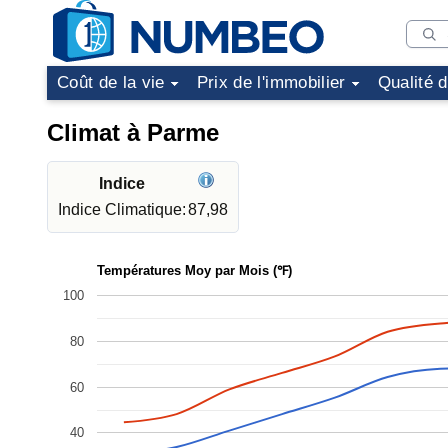
Coût de la vie
Prix de l'immobilier
Qualité 
Climat à Parme
Indice
Indice Climatique:
87,98
Températures Moy par Mois (℉)
100
80
60
40