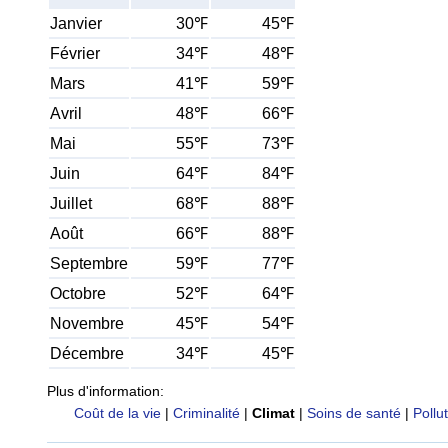
Janvier
30℉
45℉
Février
34℉
48℉
Mars
41℉
59℉
Avril
48℉
66℉
Mai
55℉
73℉
Juin
64℉
84℉
Juillet
68℉
88℉
Août
66℉
88℉
Septembre
59℉
77℉
Octobre
52℉
64℉
Novembre
45℉
54℉
Décembre
34℉
45℉
Plus d'information:
Coût de la vie
|
Criminalité
|
Climat
|
Soins de santé
|
Pollu