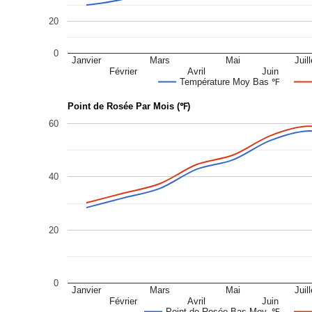
20
0
Janvier
Mars
Mai
Juill
Février
Avril
Juin
Température Moy Bas ℉
Point de Rosée Par Mois (℉)
60
40
20
0
Janvier
Mars
Mai
Juill
Février
Avril
Juin
Point de Rosée Bas Moy. ℉