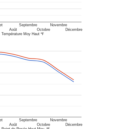
et
Septembre
Novembre
Août
Octobre
Décembre
Température Moy Haut ℉
et
Septembre
Novembre
Août
Octobre
Décembre
Point de Rosée Haut Moy. ℉