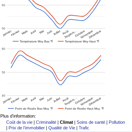
60
50
Janvier
Février
Mars
Avril
Mai
Juin
Juillet
Août
Septem…
Octobre
Novembre
Décembre
Température Moy Bas ℉
Température Moy Haut ℉
60
50
40
Janvier
Février
Mars
Avril
Mai
Juin
Juillet
Août
Septem…
Octobre
Novembre
Décembre
Point de Rosée Bas Moy. ℉
Point de Rosée Haut Moy. ℉
Plus d'information:
Coût de la vie
|
Criminalité
|
Climat
|
Soins de santé
|
Pollution
|
Prix de l'immobilier
|
Qualité de Vie
|
Trafic