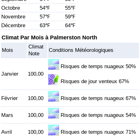
Octobre
54℉
55℉
Soins de santé
Novembre
57℉
59℉
Décembre
63℉
64℉
Indice des soins de santé (Actuel)
Climat Par Mois à Palmerston North
Indice des soins de santé
Climat
Mois
Conditions Météorologiques
Note
Indice des soins de santé par Pays
Risques de temps nuageux 50%
Janvier
100,00
Pollution
Risques de jour venteux 67%
Indice de Pollution (Actuel)
Février
100,00
Risques de temps nuageux 67%
Indice de pollution
Mars
100,00
Risques de temps nuageux 54%
Indice de Pollution par Pays
Avril
100,00
Risques de temps nuageux 71%
Trafic