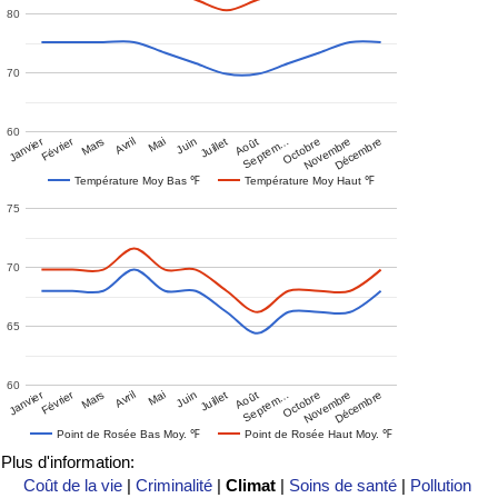
80
70
60
Janvier
Février
Mars
Avril
Mai
Juin
Juillet
Août
Septem…
Octobre
Novembre
Décembre
Température Moy Bas ℉
Température Moy Haut ℉
75
70
65
60
Janvier
Février
Mars
Avril
Mai
Juin
Juillet
Août
Septem…
Octobre
Novembre
Décembre
Point de Rosée Bas Moy. ℉
Point de Rosée Haut Moy. ℉
Plus d'information:
Coût de la vie
|
Criminalité
|
Climat
|
Soins de santé
|
Pollution