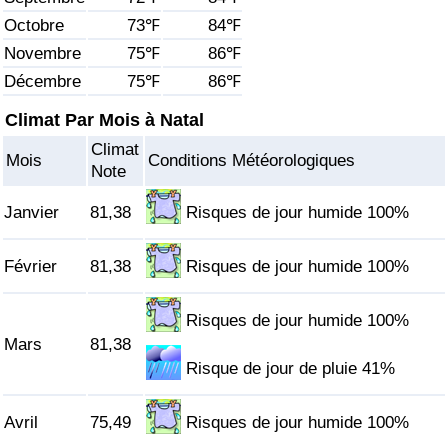
Octobre
73℉
84℉
Soins de santé
Novembre
75℉
86℉
Décembre
75℉
86℉
Indice des soins de santé (Actuel)
Climat Par Mois à Natal
Indice des soins de santé
Climat
Mois
Conditions Météorologiques
Note
Indice des soins de santé par Pays
Janvier
81,38
Risques de jour humide 100%
Pollution
Février
81,38
Risques de jour humide 100%
Indice de Pollution (Actuel)
Risques de jour humide 100%
Indice de pollution
Mars
81,38
Risque de jour de pluie 41%
Indice de Pollution par Pays
Avril
75,49
Risques de jour humide 100%
Trafic