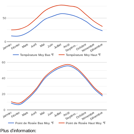
50
0
Janvier
Février
Mars
Avril
Mai
Juin
Juillet
Août
Septem…
Octobre
Novembre
Décembre
Température Moy Bas ℉
Température Moy Haut ℉
60
40
20
0
Janvier
Février
Mars
Avril
Mai
Juin
Juillet
Août
Septem…
Octobre
Novembre
Décembre
Point de Rosée Bas Moy. ℉
Point de Rosée Haut Moy. ℉
Plus d'information: