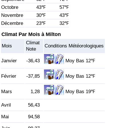
Octobre
43℉
57℉
Soins de santé
Novembre
30℉
43℉
Décembre
23℉
32℉
Indice des soins de santé (Actuel)
Climat Par Mois à Milton
Indice des soins de santé
Climat
Mois
Conditions Météorologiques
Note
Indice des soins de santé par Pays
Janvier
-36,43
Moy Bas 12℉
Pollution
Février
-37,85
Moy Bas 12℉
Indice de Pollution (Actuel)
Mars
1,28
Moy Bas 19℉
Indice de pollution
Avril
56,43
Indice de Pollution par Pays
Mai
94,58
Trafic