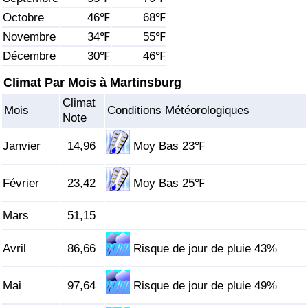
Octobre
46℉
68℉
Soins de santé
Novembre
34℉
55℉
Décembre
30℉
46℉
Indice des soins de santé (Actuel)
Climat Par Mois à Martinsburg
Indice des soins de santé
Climat
Mois
Conditions Météorologiques
Note
Indice des soins de santé par Pays
Janvier
14,96
Moy Bas 23℉
Pollution
Février
23,42
Moy Bas 25℉
Indice de Pollution (Actuel)
Mars
51,15
Indice de pollution
Avril
86,66
Risque de jour de pluie 43%
Indice de Pollution par Pays
Mai
97,64
Risque de jour de pluie 49%
Trafic