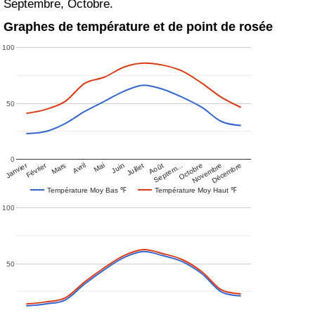
Septembre, Octobre.
Graphes de température et de point de rosée
100
50
0
Janvier
Février
Mars
Avril
Mai
Juin
Juillet
Août
Septem…
Octobre
Novembre
Décembre
Température Moy Bas ℉
Température Moy Haut ℉
100
50