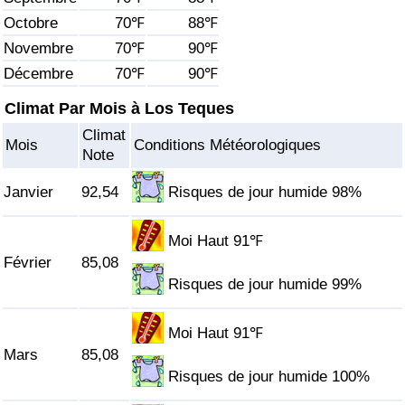
Octobre
70℉
88℉
Soins de santé
Novembre
70℉
90℉
Décembre
70℉
90℉
Indice des soins de santé (Actuel)
Climat Par Mois à Los Teques
Indice des soins de santé
Climat
Mois
Conditions Météorologiques
Note
Indice des soins de santé par Pays
Janvier
92,54
Risques de jour humide 98%
Pollution
Moi Haut 91℉
Indice de Pollution (Actuel)
Février
85,08
Risques de jour humide 99%
Indice de pollution
Moi Haut 91℉
Indice de Pollution par Pays
Mars
85,08
Risques de jour humide 100%
Trafic