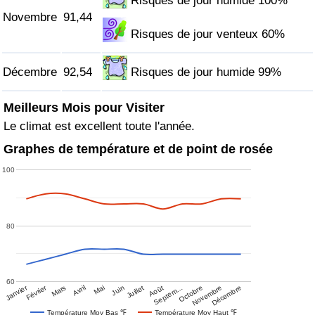
Risques de jour humide 100%
Novembre
91,44
Risques de jour venteux 60%
Décembre
92,54
Risques de jour humide 99%
Meilleurs Mois pour Visiter
Le climat est excellent toute l'année.
Graphes de température et de point de rosée
100
80
60
Janvier
Février
Mars
Avril
Mai
Juin
Juillet
Août
Septem…
Octobre
Novembre
Décembre
Température Moy Bas ℉
Température Moy Haut ℉