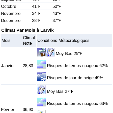
Octobre
41℉
50℉
Soins de santé
Novembre
34℉
43℉
Décembre
28℉
37℉
Indice des soins de santé (Actuel)
Climat Par Mois à Larvik
Indice des soins de santé
Climat
Mois
Conditions Météorologiques
Note
Indice des soins de santé par Pays
Moy Bas 25℉
Pollution
Janvier
28,83
Risques de temps nuageux 62%
Indice de Pollution (Actuel)
Risques de jour de neige 49%
Indice de pollution
Moy Bas 27℉
Indice de Pollution par Pays
Risques de temps nuageux 63%
Février
36,90
Trafic