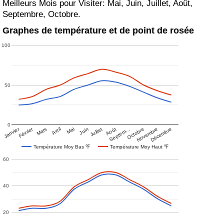
Meilleurs Mois pour Visiter: Mai, Juin, Juillet, Août,
Septembre, Octobre.
Graphes de température et de point de rosée
100
50
0
Janvier
Février
Mars
Avril
Mai
Juin
Juillet
Août
Septem…
Octobre
Novembre
Décembre
Température Moy Bas ℉
Température Moy Haut ℉
60
40
20