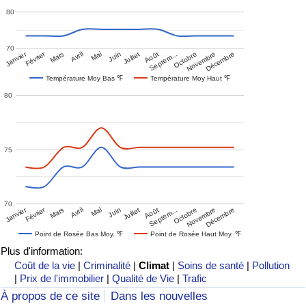
80
70
Janvier
Février
Mars
Avril
Mai
Juin
Juillet
Août
Septem…
Octobre
Novembre
Décembre
Température Moy Bas ℉
Température Moy Haut ℉
80
75
70
Janvier
Février
Mars
Avril
Mai
Juin
Juillet
Août
Septem…
Octobre
Novembre
Décembre
Point de Rosée Bas Moy. ℉
Point de Rosée Haut Moy. ℉
Plus d'information:
Coût de la vie
|
Criminalité
|
Climat
|
Soins de santé
|
Pollution
|
Prix de l'immobilier
|
Qualité de Vie
|
Trafic
À propos de ce site
Dans les nouvelles