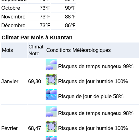
Octobre
73℉
90℉
Soins de santé
Novembre
73℉
88℉
Décembre
73℉
86℉
Indice des soins de santé (Actuel)
Climat Par Mois à Kuantan
Indice des soins de santé
Climat
Mois
Conditions Météorologiques
Note
Indice des soins de santé par Pays
Risques de temps nuageux 99%
Pollution
Janvier
69,30
Risques de jour humide 100%
Indice de Pollution (Actuel)
Risque de jour de pluie 58%
Indice de pollution
Risques de temps nuageux 98%
Indice de Pollution par Pays
Février
68,47
Risques de jour humide 100%
Trafic