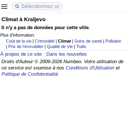
Climat à Kraljevo
Coût de la vie
Prix de l'immobilier
Qualité de Vie
Il n'y a pas de données pour cette ville.
Plus d'information:
Indice du Coût de la Vie (Actuel)
Indice des Prix de l'immobilier (Actuel)
Indice de Qualité de Vie
Coût de la vie
|
Criminalité
|
Climat
|
Soins de santé
|
Pollution
|
Prix de l'immobilier
|
Qualité de Vie
|
Trafic
Indice du Coût de la Vie
Indice des Prix de l'immobilier
Indice de Qualité de Vie (Actuel)
À propos de ce site
Dans les nouvelles
Droits d'Auteur © 2009-2026 Numbeo. Votre utilisation de
Indice du coût de la vie par pays
Indice des Prix de l'immobilier par Pays
Indice de qualité de vie par pays
ce service est soumise à nos
Conditions d'Utilisation
et
Politique de Confidentialité
à Akaba
Criminalité
Indice de Criminalité (Actuel)
Indice de Criminalité
Indice de criminalité par pays