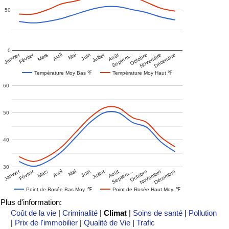
50
0
Janvier
Février
Mars
Avril
Mai
Juin
Juillet
Août
Septem…
Octobre
Novembre
Décembre
Température Moy Bas ℉
Température Moy Haut ℉
60
50
40
30
Janvier
Février
Mars
Avril
Mai
Juin
Juillet
Août
Septem…
Octobre
Novembre
Décembre
Point de Rosée Bas Moy. ℉
Point de Rosée Haut Moy. ℉
Plus d'information:
Coût de la vie
|
Criminalité
|
Climat
|
Soins de santé
|
Pollution
|
Prix de l'immobilier
|
Qualité de Vie
|
Trafic