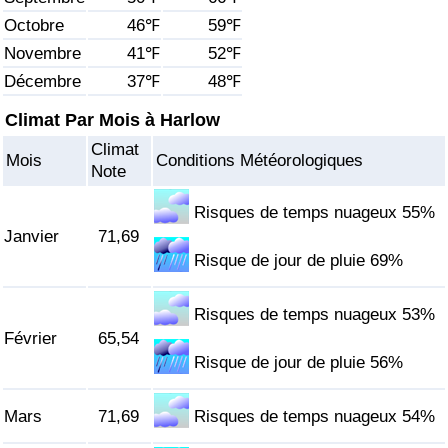
Octobre
46℉
59℉
Soins de santé
Novembre
41℉
52℉
Décembre
37℉
48℉
Indice des soins de santé (Actuel)
Climat Par Mois à Harlow
Indice des soins de santé
Climat
Mois
Conditions Météorologiques
Note
Indice des soins de santé par Pays
Risques de temps nuageux 55%
Janvier
71,69
Pollution
Risque de jour de pluie 69%
Indice de Pollution (Actuel)
Risques de temps nuageux 53%
Février
65,54
Indice de pollution
Risque de jour de pluie 56%
Indice de Pollution par Pays
Mars
71,69
Risques de temps nuageux 54%
Trafic