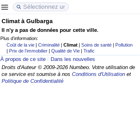
Climat à Gulbarga
Coût de la vie
Prix de l'immobilier
Qualité de Vie
Il n'y a pas de données pour cette ville.
Plus d'information:
Indice du Coût de la Vie (Actuel)
Indice des Prix de l'immobilier (Actuel)
Indice de Qualité de Vie
Coût de la vie
|
Criminalité
|
Climat
|
Soins de santé
|
Pollution
|
Prix de l'immobilier
|
Qualité de Vie
|
Trafic
Indice du Coût de la Vie
Indice des Prix de l'immobilier
Indice de Qualité de Vie (Actuel)
À propos de ce site
Dans les nouvelles
Droits d'Auteur © 2009-2026 Numbeo. Votre utilisation de
Indice du coût de la vie par pays
Indice des Prix de l'immobilier par Pays
Indice de qualité de vie par pays
ce service est soumise à nos
Conditions d'Utilisation
et
Politique de Confidentialité
à Akaba
Criminalité
Indice de Criminalité (Actuel)
Indice de Criminalité
Indice de criminalité par pays