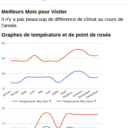
Meilleurs Mois pour Visiter
Il n'y a pas beaucoup de différence de climat au cours de
l'année.
Graphes de température et de point de rosée
90
85
80
75
Janvier
Février
Mars
Avril
Mai
Juin
Juillet
Août
Septem…
Octobre
Novembre
Décembre
Température Moy Bas ℉
Température Moy Haut ℉
76
74