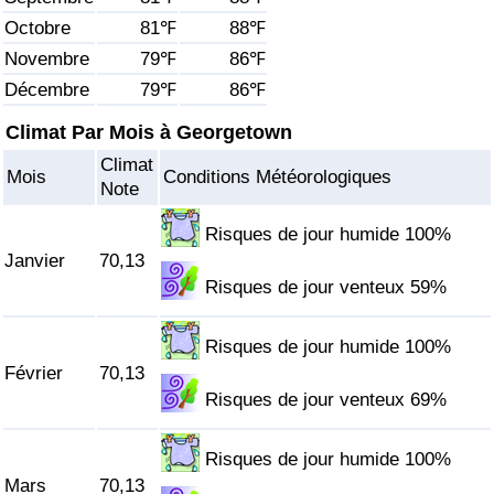
Octobre
81℉
88℉
Soins de santé
Novembre
79℉
86℉
Décembre
79℉
86℉
Indice des soins de santé (Actuel)
Climat Par Mois à Georgetown
Indice des soins de santé
Climat
Mois
Conditions Météorologiques
Note
Indice des soins de santé par Pays
Risques de jour humide 100%
Janvier
70,13
Pollution
Risques de jour venteux 59%
Indice de Pollution (Actuel)
Risques de jour humide 100%
Février
70,13
Indice de pollution
Risques de jour venteux 69%
Indice de Pollution par Pays
Risques de jour humide 100%
Mars
70,13
Trafic