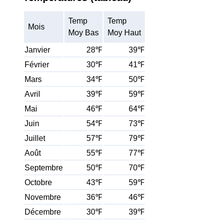
Temp
Temp
Mois
Moy Bas
Moy Haut
Janvier
28℉
39℉
Février
30℉
41℉
Mars
34℉
50℉
Avril
39℉
59℉
Mai
46℉
64℉
Juin
54℉
73℉
Juillet
57℉
79℉
Août
55℉
77℉
Septembre
50℉
70℉
Octobre
43℉
59℉
Novembre
36℉
46℉
Décembre
30℉
39℉