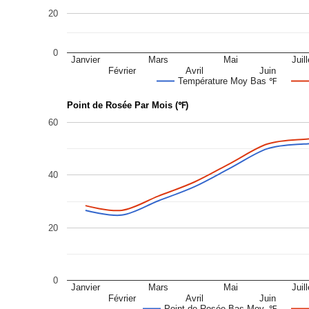
20
0
Janvier
Mars
Mai
Juill
Février
Avril
Juin
Température Moy Bas ℉
Point de Rosée Par Mois (℉)
60
40
20
0
Janvier
Mars
Mai
Juill
Février
Avril
Juin
Point de Rosée Bas Moy. ℉