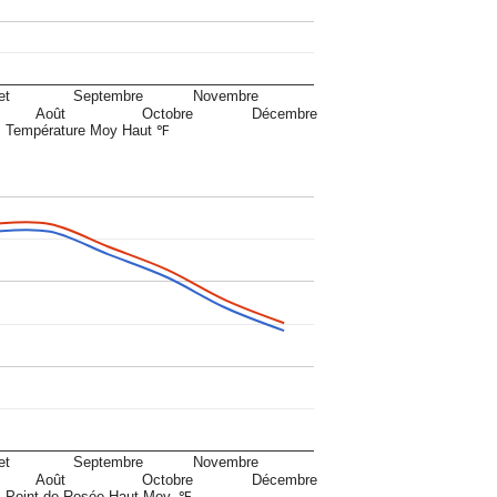
et
Septembre
Novembre
Août
Octobre
Décembre
Température Moy Haut ℉
et
Septembre
Novembre
Août
Octobre
Décembre
Point de Rosée Haut Moy. ℉