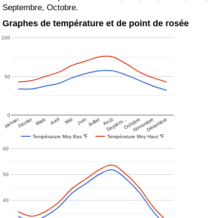
Septembre, Octobre.
Graphes de température et de point de rosée
100
50
0
Janvier
Février
Mars
Avril
Mai
Juin
Juillet
Août
Septem…
Octobre
Novembre
Décembre
Température Moy Bas ℉
Température Moy Haut ℉
60
50
40