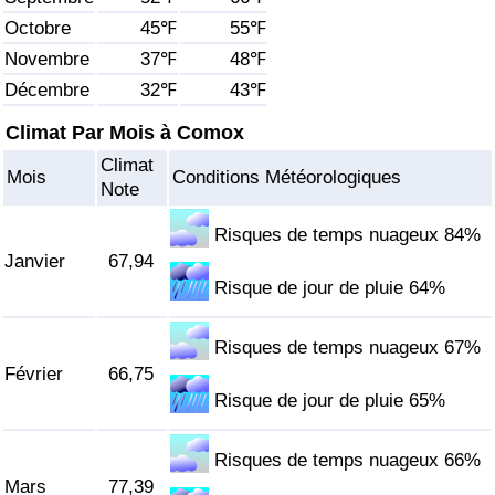
Octobre
45℉
55℉
Soins de santé
Novembre
37℉
48℉
Décembre
32℉
43℉
Indice des soins de santé (Actuel)
Climat Par Mois à Comox
Indice des soins de santé
Climat
Mois
Conditions Météorologiques
Note
Indice des soins de santé par Pays
Risques de temps nuageux 84%
Janvier
67,94
Pollution
Risque de jour de pluie 64%
Indice de Pollution (Actuel)
Risques de temps nuageux 67%
Février
66,75
Indice de pollution
Risque de jour de pluie 65%
Indice de Pollution par Pays
Risques de temps nuageux 66%
Mars
77,39
Trafic