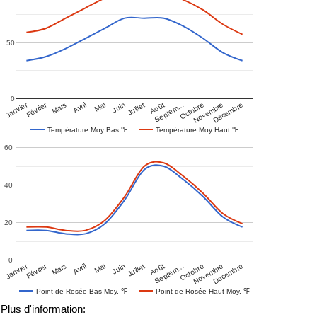
50
0
Janvier
Février
Mars
Avril
Mai
Juin
Juillet
Août
Septem…
Octobre
Novembre
Décembre
Température Moy Bas ℉
Température Moy Haut ℉
60
40
20
0
Janvier
Février
Mars
Avril
Mai
Juin
Juillet
Août
Septem…
Octobre
Novembre
Décembre
Point de Rosée Bas Moy. ℉
Point de Rosée Haut Moy. ℉
Plus d'information: