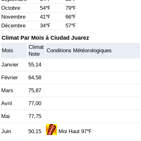
Octobre
54℉
79℉
Soins de santé
Novembre
41℉
66℉
Décembre
34℉
57℉
Indice des soins de santé (Actuel)
Climat Par Mois à Ciudad Juarez
Indice des soins de santé
Climat
Mois
Conditions Météorologiques
Note
Indice des soins de santé par Pays
Janvier
55,14
Pollution
Février
64,58
Mars
75,87
Indice de Pollution (Actuel)
Avril
77,00
Indice de pollution
Mai
77,75
Indice de Pollution par Pays
Juin
50,15
Moi Haut 97℉
Trafic