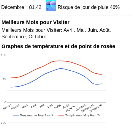
Décembre
81,42
Risque de jour de pluie 46%
Meilleurs Mois pour Visiter
Meilleurs Mois pour Visiter: Avril, Mai, Juin, Août,
Septembre, Octobre.
Graphes de température et de point de rosée
100
50
0
Janvier
Février
Mars
Avril
Mai
Juin
Juillet
Août
Septem…
Octobre
Novembre
Décembre
Température Moy Bas ℉
Température Moy Haut ℉
100