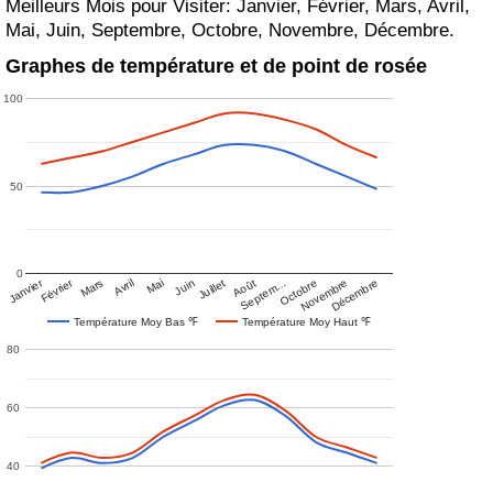
Meilleurs Mois pour Visiter: Janvier, Février, Mars, Avril,
Mai, Juin, Septembre, Octobre, Novembre, Décembre.
Graphes de température et de point de rosée
100
50
0
Janvier
Février
Mars
Avril
Mai
Juin
Juillet
Août
Septem…
Octobre
Novembre
Décembre
Température Moy Bas ℉
Température Moy Haut ℉
80
60
40