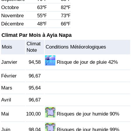
Octobre
63℉
82℉
Soins de santé
Novembre
55℉
73℉
Décembre
48℉
66℉
Indice des soins de santé (Actuel)
Climat Par Mois à Ayia Napa
Indice des soins de santé
Climat
Mois
Conditions Météorologiques
Note
Indice des soins de santé par Pays
Janvier
94,58
Risque de jour de pluie 42%
Pollution
Février
96,67
Indice de Pollution (Actuel)
Mars
95,64
Indice de pollution
Avril
96,67
Mai
100,00
Risques de jour humide 90%
Indice de Pollution par Pays
Trafic
Juin
98,04
Risques de jour humide 99%