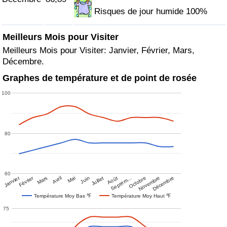
Risques de jour humide 100%
Meilleurs Mois pour Visiter
Meilleurs Mois pour Visiter: Janvier, Février, Mars,
Décembre.
Graphes de température et de point de rosée
100
80
60
Janvier
Février
Mars
Avril
Mai
Juin
Juillet
Août
Septem…
Octobre
Novembre
Décembre
Température Moy Bas ℉
Température Moy Haut ℉
75