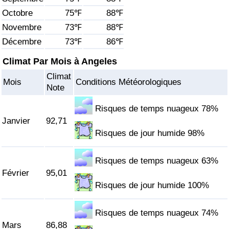
Octobre
75℉
88℉
Soins de santé
Novembre
73℉
88℉
Décembre
73℉
86℉
Indice des soins de santé (Actuel)
Climat Par Mois à Angeles
Indice des soins de santé
Climat
Mois
Conditions Météorologiques
Note
Indice des soins de santé par Pays
Risques de temps nuageux 78%
Janvier
92,71
Pollution
Risques de jour humide 98%
Indice de Pollution (Actuel)
Risques de temps nuageux 63%
Février
95,01
Indice de pollution
Risques de jour humide 100%
Indice de Pollution par Pays
Risques de temps nuageux 74%
Mars
86,88
Trafic