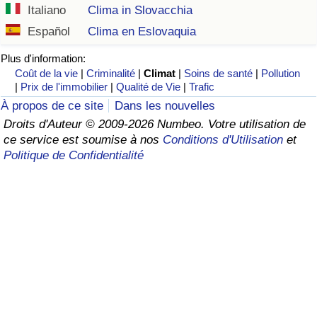
Italiano
Clima in Slovacchia
Soins de santé
Español
Clima en Eslovaquia
Plus d'information:
Indice des soins de santé (Actuel)
Coût de la vie
|
Criminalité
|
Climat
|
Soins de santé
|
Pollution
|
Prix de l'immobilier
|
Qualité de Vie
|
Trafic
Indice des soins de santé
À propos de ce site
Dans les nouvelles
Droits d'Auteur © 2009-2026 Numbeo. Votre utilisation de
Indice des soins de santé par Pays
ce service est soumise à nos
Conditions d'Utilisation
et
Politique de Confidentialité
Pollution
Indice de Pollution (Actuel)
Indice de pollution
Indice de Pollution par Pays
Trafic