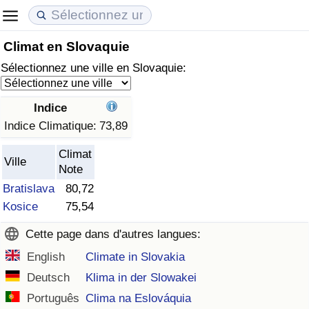
Climat en Slovaquie
Coût de la vie
Prix de l'immobilier
Qualité de Vie
Sélectionnez une ville en Slovaquie:
Indice du Coût de la Vie (Actuel)
Indice des Prix de l'immobilier (Actuel)
Indice de Qualité de Vie
Indice
Indice du Coût de la Vie
Indice des Prix de l'immobilier
Indice de Qualité de Vie (Actuel)
Indice Climatique:
73,89
Climat
Indice du coût de la vie par pays
Indice des Prix de l'immobilier par Pays
Indice de qualité de vie par pays
Ville
Note
Bratislava
80,72
à Akaba
Criminalité
Kosice
75,54
Indice de Criminalité (Actuel)
Cette page dans d'autres langues:
English
Climate in Slovakia
Indice de Criminalité
Deutsch
Klima in der Slowakei
Indice de criminalité par pays
Português
Clima na Eslováquia