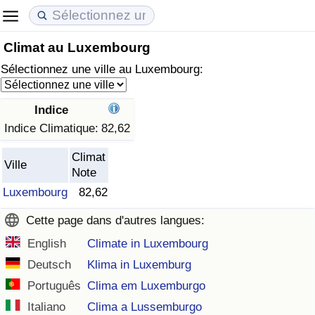
Climat au Luxembourg
Coût de la vie
Prix de l'immobilier
Qualité de Vie
Sélectionnez une ville au Luxembourg:
Indice du Coût de la Vie (Actuel)
Indice des Prix de l'immobilier (Actuel)
Indice de Qualité de Vie
Indice
Indice du Coût de la Vie
Indice des Prix de l'immobilier
Indice de Qualité de Vie (Actuel)
Indice Climatique:
82,62
Climat
Indice du coût de la vie par pays
Indice des Prix de l'immobilier par Pays
Indice de qualité de vie par pays
Ville
Note
Luxembourg
82,62
à Akaba
Criminalité
Cette page dans d'autres langues:
Indice de Criminalité (Actuel)
English
Climate in Luxembourg
Deutsch
Klima in Luxemburg
Indice de Criminalité
Português
Clima em Luxemburgo
Indice de criminalité par pays
Italiano
Clima a Lussemburgo