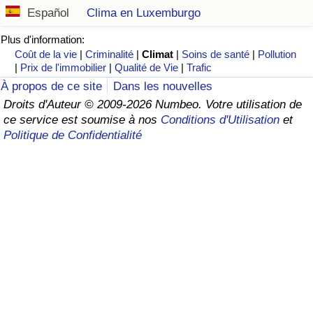
Español
Clima en Luxemburgo
Soins de santé
Plus d'information:
Coût de la vie
|
Criminalité
|
Climat
|
Soins de santé
|
Pollution
Indice des soins de santé (Actuel)
|
Prix de l'immobilier
|
Qualité de Vie
|
Trafic
À propos de ce site
Dans les nouvelles
Indice des soins de santé
Droits d'Auteur © 2009-2026 Numbeo. Votre utilisation de
ce service est soumise à nos
Conditions d'Utilisation
et
Indice des soins de santé par Pays
Politique de Confidentialité
Pollution
Indice de Pollution (Actuel)
Indice de pollution
Indice de Pollution par Pays
Trafic