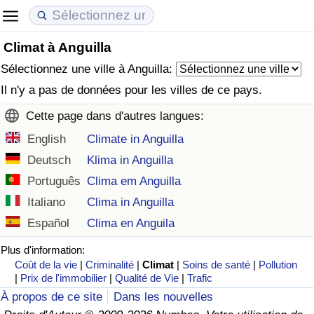
Climat à Anguilla
Coût de la vie
Prix de l'immobilier
Qualité de Vie
Sélectionnez une ville à Anguilla:
Indice du Coût de la Vie (Actuel)
Indice des Prix de l'immobilier (Actuel)
Indice de Qualité de Vie
Il n'y a pas de données pour les villes de ce pays.
Cette page dans d'autres langues:
Indice du Coût de la Vie
Indice des Prix de l'immobilier
Indice de Qualité de Vie (Actuel)
English
Climate in Anguilla
Indice du coût de la vie par pays
Indice des Prix de l'immobilier par Pays
Indice de qualité de vie par pays
Deutsch
Klima in Anguilla
Português
Clima em Anguilla
à Akaba
Criminalité
Italiano
Clima in Anguilla
Español
Clima en Anguila
Indice de Criminalité (Actuel)
Plus d'information:
Coût de la vie
|
Criminalité
|
Climat
|
Soins de santé
|
Pollution
Indice de Criminalité
|
Prix de l'immobilier
|
Qualité de Vie
|
Trafic
À propos de ce site
Dans les nouvelles
Indice de criminalité par pays