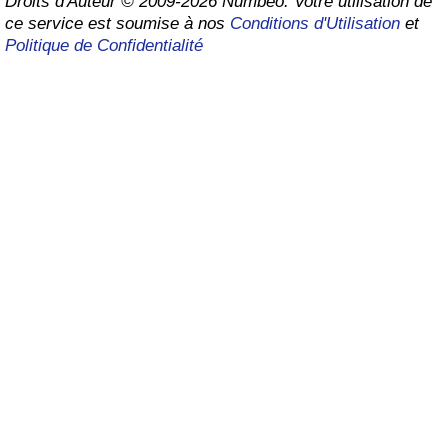
Droits d'Auteur © 2009-2026 Numbeo. Votre utilisation de
ce service est soumise à nos
Conditions d'Utilisation
et
Soins de santé
Politique de Confidentialité
Indice des soins de santé (Actuel)
Indice des soins de santé
Indice des soins de santé par Pays
Pollution
Indice de Pollution (Actuel)
Indice de pollution
Indice de Pollution par Pays
Trafic