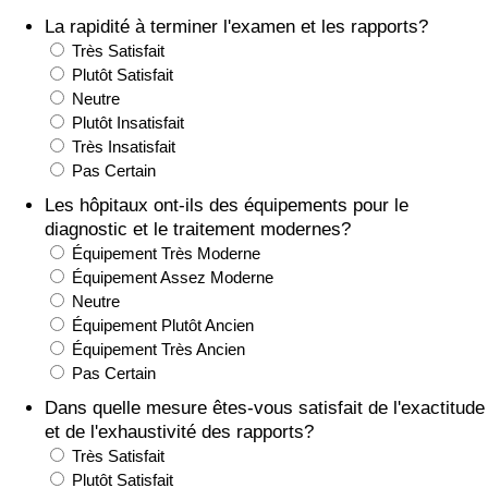
La rapidité à terminer l'examen et les rapports?
Soins de santé
Très Satisfait
Plutôt Satisfait
Indice des soins de santé (Actuel)
Neutre
Plutôt Insatisfait
Très Insatisfait
Indice des soins de santé
Pas Certain
Les hôpitaux ont-ils des équipements pour le
Indice des soins de santé par Pays
diagnostic et le traitement modernes?
Équipement Très Moderne
Pollution
Équipement Assez Moderne
Neutre
Indice de Pollution (Actuel)
Équipement Plutôt Ancien
Équipement Très Ancien
Indice de pollution
Pas Certain
Dans quelle mesure êtes-vous satisfait de l'exactitude
Indice de Pollution par Pays
et de l'exhaustivité des rapports?
Très Satisfait
Plutôt Satisfait
Trafic