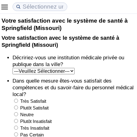
Votre satisfaction avec le système de santé à
Coût de la vie
Prix de l'immobilier
Qualité de Vie
Springfield (Missouri)
Votre satisfaction avec le système de santé à
Indice du Coût de la Vie (Actuel)
Indice des Prix de l'immobilier (Actuel)
Indice de Qualité de Vie
Springfield (Missouri)
Indice du Coût de la Vie
Indice des Prix de l'immobilier
Indice de Qualité de Vie (Actuel)
Décririez-vous une institution médicale privée ou
publique dans la ville?
Indice du coût de la vie par pays
Indice des Prix de l'immobilier par Pays
Indice de qualité de vie par pays
Dans quelle mesure êtes-vous satisfait des
à Akaba
Criminalité
compétences et du savoir-faire du personnel médical
local?
Indice de Criminalité (Actuel)
Très Satisfait
Plutôt Satisfait
Neutre
Indice de Criminalité
Plutôt Insatisfait
Très Insatisfait
Indice de criminalité par pays
Pas Certain